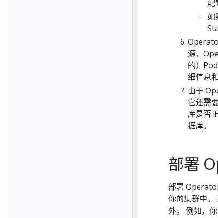
配
如
St
Opera
源，Op
的）Pod
细信息和凭
由于 O
它还需
库是否正
据库。
部署 Op
部署 Oper
你的集群中。
外。 例如，你