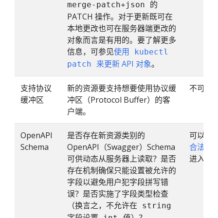
的
merge-patch+json
PATCH 操作。对于更新既可在
本地更改也可在服务器端更改的
对象而言是有用的。要了解更多
信息，可参见
使用
kubectl
来更新 API 对象
。
patch
支持协议
新的资源要支持想要使用协议缓
不可以
缓冲区
冲区（Protocol Buffer）的客
户端。
OpenAPI
是否存在新资源类别的
可以，
Schema
OpenAPI（Swagger）Schema
合法性
可供动态从服务器上读取？是否
进入正
存在机制确保只能设置被允许的
字段以避免用户犯字段拼写错
误？是否实施了字段类型检查
（换言之，不允许在
string
字段设置
值）？
int