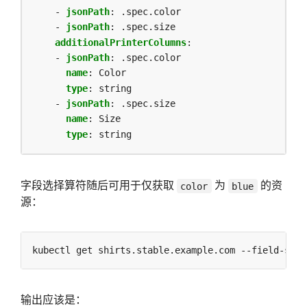
- 
jsonPath
:
.spec.color
- 
jsonPath
:
.spec.size
additionalPrinterColumns
:
- 
jsonPath
:
.spec.color
name
:
Color
type
:
string
- 
jsonPath
:
.spec.size
name
:
Size
type
:
string
字段选择算符随后可用于仅获取
为
的资
color
blue
源：
kubectl get shirts.stable.example.com --field-sele
输出应该是：