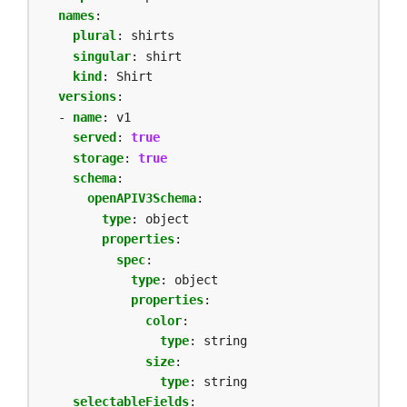
names
:
plural
:
shirts
singular
:
shirt
kind
:
Shirt
versions
:
- 
name
:
v1
served
:
true
storage
:
true
schema
:
openAPIV3Schema
:
type
:
object
properties
:
spec
:
type
:
object
properties
:
color
:
type
:
string
size
:
type
:
string
selectableFields
: