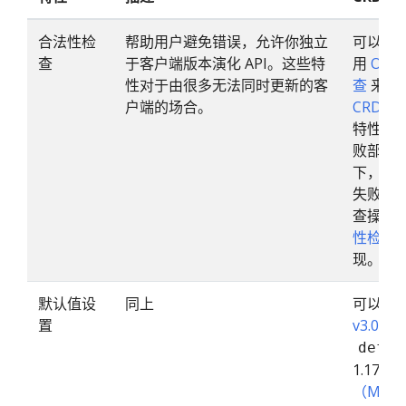
合法性检
帮助用户避免错误，允许你独立
可以。
查
于客户端版本演化 API。这些特
用
Ope
性对于由很多无法同时更新的客
查
来设
户端的场合。
CRDVali
特性门
败部分
下，忽略 
失败验
查操作
性检查 W
现。
默认值设
同上
可以。
置
v3.0 
defau
1.17
（Muta