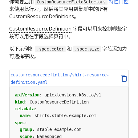
你需要启用
特性门控
CustomResourceFieldSelectors
来使用此行为，然后将其应用到集群中的所有
CustomResourceDefinitions。
CustomResourceDefinition
字段可以用来控制哪些字
段可以用在字段选择算符中。
以下示例将
和
字段添加为
.spec.color
.spec.size
可选择字段。
customresourcedefinition/shirt-resource-
definition.yaml
apiVersion
:
apiextensions.k8s.io/v1
kind
:
CustomResourceDefinition
metadata
:
name
:
shirts.stable.example.com
spec
:
group
:
stable.example.com
scope
:
Namespaced