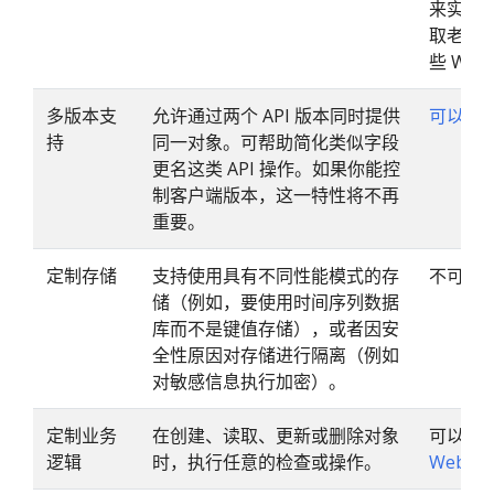
来实现（
取老的
些 Web
多版本支
允许通过两个 API 版本同时提供
可以
。
持
同一对象。可帮助简化类似字段
更名这类 API 操作。如果你能控
制客户端版本，这一特性将不再
重要。
定制存储
支持使用具有不同性能模式的存
不可以
储（例如，要使用时间序列数据
库而不是键值存储），或者因安
全性原因对存储进行隔离（例如
对敏感信息执行加密）。
定制业务
在创建、读取、更新或删除对象
可以。
逻辑
时，执行任意的检查或操作。
Webho