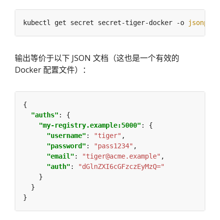
kubectl get secret secret-tiger-docker -o 
jsonpath
输出等价于以下 JSON 文档（这也是一个有效的
Docker 配置文件）：
"auths"
"my-registry.example:5000"
"username"
: 
"tiger"
"password"
: 
"pass1234"
"email"
: 
"tiger@acme.example"
"auth"
: 
"dGlnZXI6cGFzczEyMzQ="