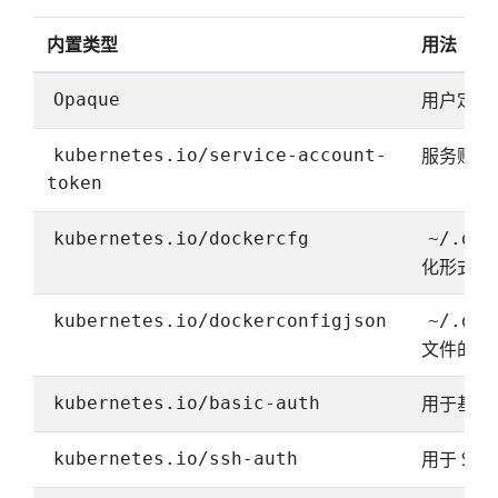
内置类型
用法
用户定义
Opaque
服务账号
kubernetes.io/service-account-
token
kubernetes.io/dockercfg
~/.doc
化形式
kubernetes.io/dockerconfigjson
~/.doc
文件的序
用于基本
kubernetes.io/basic-auth
用于 SS
kubernetes.io/ssh-auth