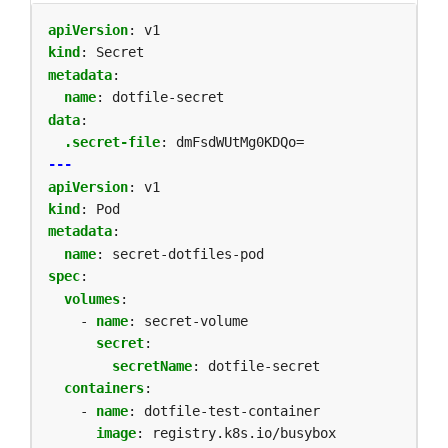
apiVersion
:
v1
kind
:
Secret
metadata
:
name
:
dotfile-secret
data
:
.secret-file
:
dmFsdWUtMg0KDQo=
---
apiVersion
:
v1
kind
:
Pod
metadata
:
name
:
secret-dotfiles-pod
spec
:
volumes
:
- 
name
:
secret-volume
secret
:
secretName
:
dotfile-secret
containers
:
- 
name
:
dotfile-test-container
image
:
registry.k8s.io/busybox