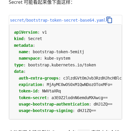
Secret 可能看起来像下面这样：
secret/bootstrap-token-secret-base64.yaml
apiVersion
:
v1
kind
:
Secret
metadata
:
name
:
bootstrap-token-5emitj
namespace
:
kube-system
type
:
bootstrap.kubernetes.io/token
data
:
auth-extra-groups
:
c3lzdGVtOmJvb3RzdHJhcHBlcnM6a
expiration
:
MjAyMC0wOS0xM1QwNDozOToxMFo=
token-id
:
NWVtaXRq
token-secret
:
a3E0Z2lodnN6emduMXAwcg==
usage-bootstrap-authentication
:
dHJ1ZQ==
usage-bootstrap-signing
:
dHJ1ZQ==