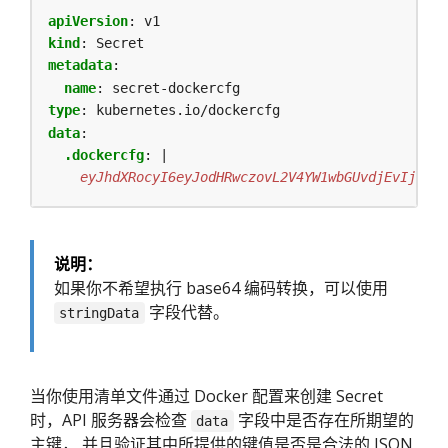
apiVersion
:
v1
kind
:
Secret
metadata
:
name
:
secret-dockercfg
type
:
kubernetes.io/dockercfg
data
:
.dockercfg
:
|
    eyJhdXRocyI6eyJodHRwczovL2V4YW1wbGUvdjEvIjp7Im
说明：
如果你不希望执行 base64 编码转换，可以使用
字段代替。
stringData
当你使用清单文件通过 Docker 配置来创建 Secret
时，API 服务器会检查
字段中是否存在所期望的
data
主键， 并且验证其中所提供的键值是否是合法的 JSON