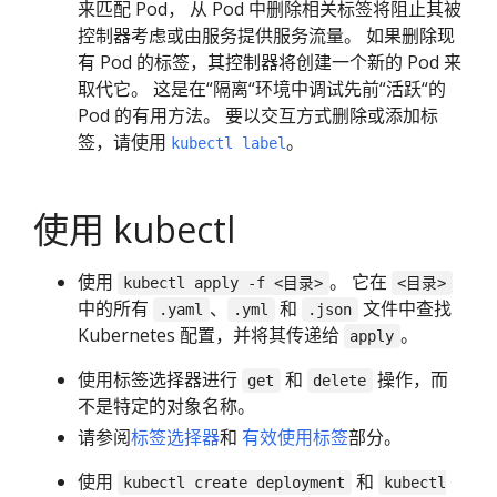
来匹配 Pod， 从 Pod 中删除相关标签将阻止其被
控制器考虑或由服务提供服务流量。 如果删除现
有 Pod 的标签，其控制器将创建一个新的 Pod 来
取代它。 这是在“隔离“环境中调试先前“活跃“的
Pod 的有用方法。 要以交互方式删除或添加标
签，请使用
。
kubectl label
使用 kubectl
使用
。 它在
kubectl apply -f <目录>
<目录>
中的所有
、
和
文件中查找
.yaml
.yml
.json
Kubernetes 配置，并将其传递给
。
apply
使用标签选择器进行
和
操作，而
get
delete
不是特定的对象名称。
请参阅
标签选择器
和
有效使用标签
部分。
使用
和
kubectl create deployment
kubectl