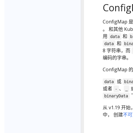
Confi
ConfigM
。 和其他 Ku
用
和
data
b
和
data
bin
8 字符串，而
编码的字串。
ConfigMa
或
data
bin
或者
、
-
_
binaryData
从 v1.19 
中， 创建
不可变