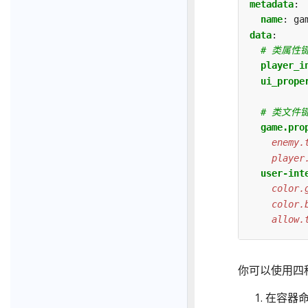
metadata
:
name
:
ga
data
:
# 类属性
player_i
ui_prope
# 类文件
game.pro
    player
user-int
    allow.
你可以使用四种方
在容器