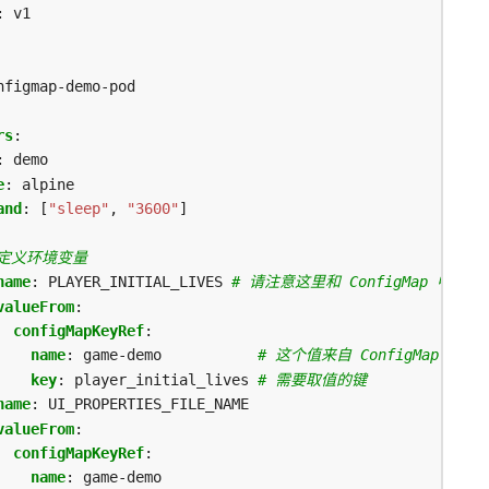
:
v1
nfigmap-demo-pod
rs
:
:
demo
e
:
alpine
and
:
[
"sleep"
,
"3600"
]
 定义环境变量
name
:
PLAYER_INITIAL_LIVES
# 请注意这里和 ConfigMap 中的
valueFrom
:
configMapKeyRef
:
name
:
game-demo          
# 这个值来自 ConfigMap
key
:
player_initial_lives
# 需要取值的键
name
:
UI_PROPERTIES_FILE_NAME
valueFrom
:
configMapKeyRef
:
name
:
game-demo