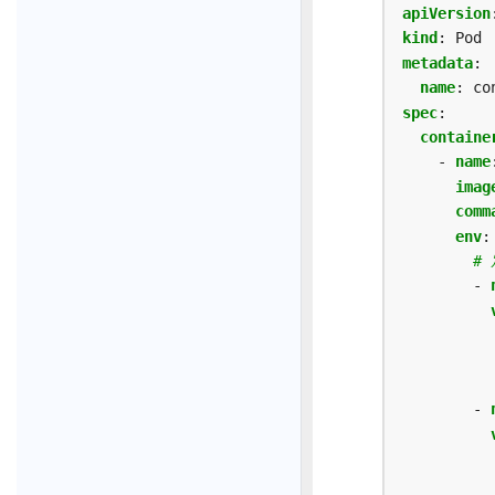
apiVersion
kind
:
Pod
metadata
:
name
:
co
spec
:
containe
- 
name
imag
comm
env
:
#
- 
- 