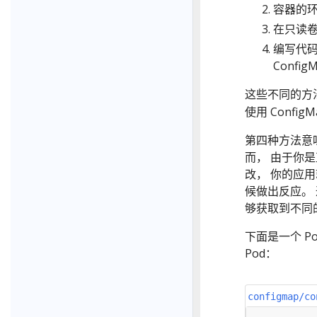
容器的
在只读
编写代码在
Config
这些不同的方
使用 Confi
第四种方法意味
而， 由于你是直接
改， 你的应
候做出反应。 通
够获取到不同的
下面是一个 P
Pod：
configmap/co