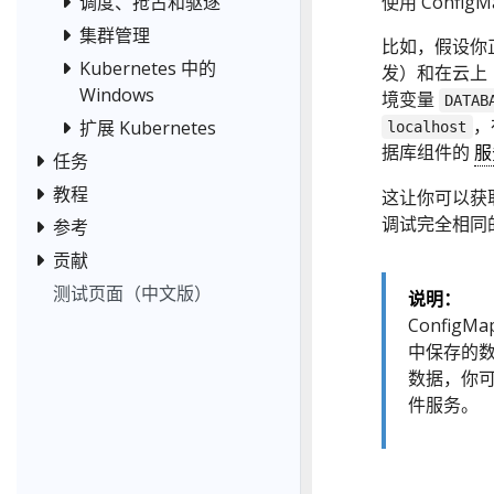
调度、抢占和驱逐
使用 Conf
集群管理
比如，假设你
Kubernetes 中的
发）和在云上
Windows
境变量
DATAB
，
扩展 Kubernetes
localhost
据库组件的
服
任务
教程
这让你可以获
调试完全相同
参考
贡献
测试页面（中文版）
说明：
Config
中保存的数
数据，你可
件服务。