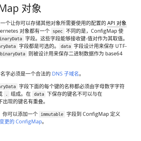
gMap 对象
ap 是一个让你可以存储其他对象所需要使用的配置的
API 对象
bernetes 对象都有一个
不同的是，ConfigMap 使
spec
字段。这些字段能够接收键-值对作为其取值。
inaryData
字段都是可选的。
字段设计用来保存 UTF-
aryData
data
则被设计用来保存二进制数据作为 base64
binaryData
p 的名字必须是一个合法的
DNS 子域名
。
字段下面的每个键的名称都必须由字母数字字符
aryData
或
组成。在
下保存的键名不可以与在
.
data
下出现的键名有重叠。
开始，你可以添加一个
字段到 ConfigMap 定义
immutable
更的 ConfigMap
。