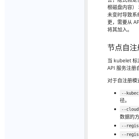
根磁盘内容）
未变时导致系统
更，需要从 A
将其加入。
节点自注
当 kubelet 
API 服务注
对于自注册模式
--kubec
径。
--cloud
数据的
--regis
--regis