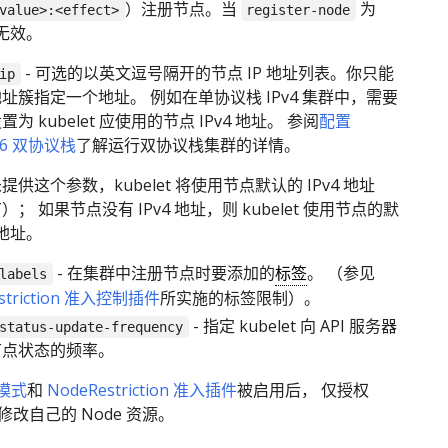
）注册节点。当
为
value>:<effect>
register-node
 时无效。
- 可选的以英文逗号隔开的节点 IP 地址列表。你只能
ip
址簇指定一个地址。 例如在单协议栈 IPv4 集群中，需要
为 kubelet 应使用的节点 IPv4 地址。 参阅
配置
Pv6 双协议栈
了解运行双协议栈集群的详情。
提供这个参数，kubelet 将使用节点默认的 IPv4 地址
； 如果节点没有 IPv4 地址，则 kubelet 使用节点的默
6 地址。
- 在集群中注册节点时要添加的
标签
。 （参见
labels
striction 准入控制插件
所实施的标签限制）。
- 指定 kubelet 向 API 服务器
status-update-frequency
节点状态的频率。
权模式
和
NodeRestriction 准入插件
被启用后， 仅授权
建/修改自己的 Node 资源。