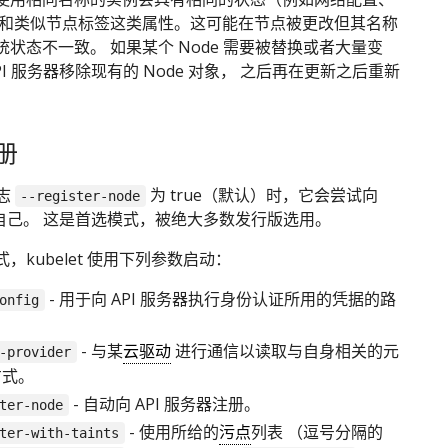
 和类似节点标签这类属性。这可能在节点被更改但其名称
状态不一致。 如果某个 Node 需要被替换或者大量变
PI 服务器移除现有的 Node 对象， 之后再在更新之后重新
册
标志
为 true（默认）时，它会尝试向
--register-node
册自己。 这是首选模式，被绝大多数发行版选用。
，kubelet 使用下列参数启动：
- 用于向 API 服务器执行身份认证所用的凭据的路
onfig
- 与某
云驱动
进行通信以读取与自身相关的元
-provider
方式。
- 自动向 API 服务器注册。
ter-node
- 使用所给的
污点
列表 （逗号分隔的
ter-with-taints