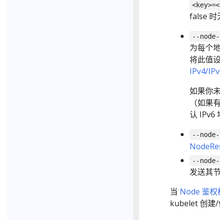
<key>=<
false
--node-
为每个地
将此值设置
IPv4/I
如果你未
（如果有）
认 IPv
--node-
NodeRe
--node-
发送其
当
Node 鉴
kubelet 创