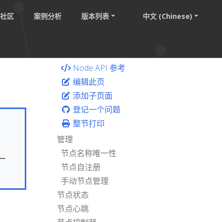
社区
案例分析
版本列表
中文 (Chinese)
Node API 参考
编辑此页
添加子页面
登记一个问题
整节打印
管理
节点名称唯一性
一
节点自注册
手动节点管理
节点状态
节点心跳