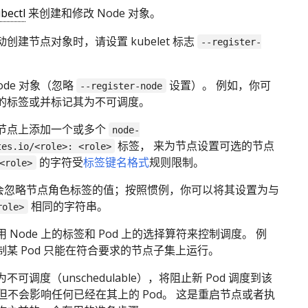
bectl
来创建和修改 Node 对象。
创建节点对象时，请设置 kubelet 标志
--register-
ode 对象（忽略
设置）。 例如，你可
--register-node
的标签或并标记其为不可调度。
节点上添加一个或多个
node-
标签， 来为节点设置可选的节点
tes.io/<role>: <role>
的字符受
标签键名格式
规则限制。
<role>
tes 会忽略节点角色标签的值；按照惯例，你可以将其设置为与
相同的字符串。
role>
 Node 上的标签和 Pod 上的选择算符来控制调度。 例
某 Pod 只能在符合要求的节点子集上运行。
可调度（unschedulable），将阻止新 Pod 调度到该
， 但不会影响任何已经在其上的 Pod。 这是重启节点或者执