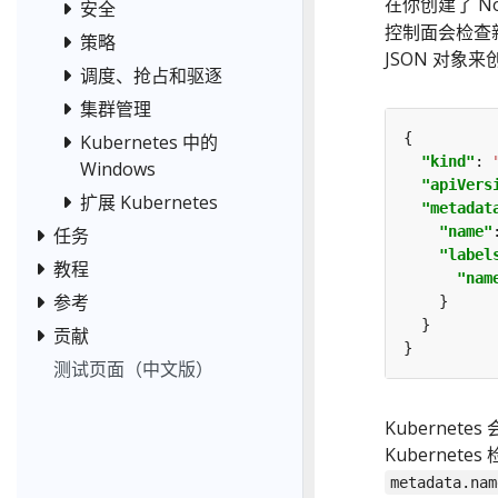
在你创建了 N
安全
控制面会检查新
策略
JSON 对象来
调度、抢占和驱逐
集群管理
Kubernetes 中的
"kind"
: 
Windows
"apiVers
扩展 Kubernetes
"metadat
"name"
任务
"label
教程
"nam
参考
贡献
测试页面（中文版）
Kubernet
Kubernetes
metadata.nam