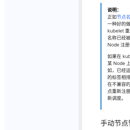
说明：
正如
节点
一种好的做
kubelet
名称已经被
Node 注
如果在 ku
某 Nod
如，已经运
的标签相排
在不兼容的
点重新注册
新调度。
手动节点