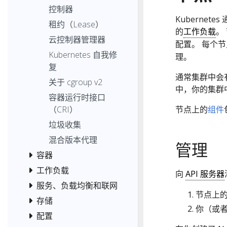
控制器
Kubernet
租约（Lease）
的
工作负载
。
云控制器管理器
配置。 每个
Kubernetes 自我修
理。
复
通常集群中会
关于 cgroup v2
中，你的集群
容器运行时接口
（CRI）
节点上的
组件
垃圾收集
混合版本代理
管理
容器
工作负载
向
API 服务器
服务、负载均衡和联网
节点上
存储
你（或者
配置