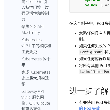
向 Client-Go 引
values
:
[
42
入特性门控：增
强灵活性和控制
力
在这个例子中，Pod 
聚焦 SIG API
Machinery
忽略任何具有内
制。
Kubernetes
v1.31 中的移除和
如果任何失效的 P
主要变更
状况
ConfigIssue
如果任何容器以退出
Kubernetes 的十
年
将所有其他 Pod
完成 Kubernetes
backoffLimitPer
史上最大规模迁
移
进一步了解
Gateway API
v1.1：服务网
有关使用 Pod 
格、GRPCRoute
的 Pod 失效
和更多变化