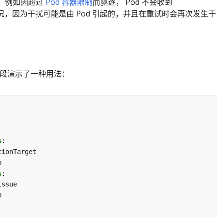
，例如因超过
Pod 容器限制
而驱逐， Pod 不会收到
况，因为干扰可能是由 Pod 引起的，并且在重试时会再次发生干
略片段演示了一种用法：
s
:
tionTarget
b
s
:
Issue
b