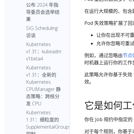
公布 2024 年指
在运行大规模的、包含跨
导委员会选举结
果
Pod 失效策略扩展了
SIG Scheduling
让你在出现不可重试
访谈
允许你忽略可重
Kubernetes
v1.31：kubeadm
例如，通过忽略由
节点
v1beta4
时机器上运行你的工作
Kubernetes
此策略允许你基于失效 P
v1.31：全新的
效。
Kubernetes
CPUManager 静
态策略：跨核分
它是如何工
发 CPU
Kubernetes
你在 Job 规约中指定
1.31：细粒度的
SupplementalGroups
对于每个规则，你基于