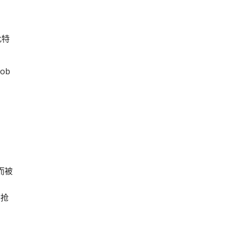
此特
ob
而被
d
抢