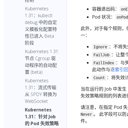
控制
Kubernetes
容器退出码：
onE
1.31：kubectl
Pod 状况：
onPo
debug 中的自定
此外，对于每个规则，你
义模板化配置特
一：
性已进入 Beta
阶段
：不将失
Ignore
Kubernetes 1.31:
：让整个
FailJob
节点 Cgroup 驱
：与失
FailIndex
动程序的自动配
此动作与
逐索引
置 (beta)
：将失效
Count
Kubernetes
1.31：流式传输
当在运行的 Job 中发生 
从 SPDY 转换为
失效策略规则的列表进
WebSocket
请注意，在指定 Pod 失
Kubernetes
。 此字段可以防止
Never
1.31：针对 Job
件。
的 Pod 失效策略