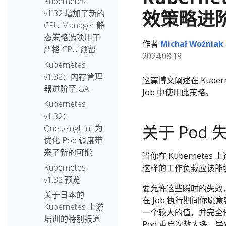
Kubernetes
效策略进阶
v1.32 增加了新的
CPU Manager 静
态策略选项用于
作者
Michał Woźniak
严格 CPU 预留
2024.08.19
Kubernetes
v1.32：内存管理
这篇博文阐述在 Kubernet
器进阶至 GA
Job 中使用此策略。
Kubernetes
v1.32：
关于 Pod
QueueingHint 为
优化 Pod 调度带
来了新的可能
当你在 Kubernete
Kubernetes
这样的工作负载应该能
v1.32 预览
要允许这些瞬时的失效，Ku
关于日本的
在 Job 执行期间你愿
Kubernetes 上游
一个较大的值，并完全依赖
培训的特别报道
Pod 重启次数太多，