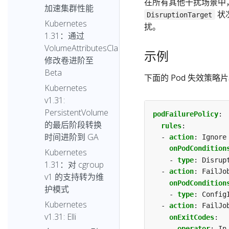
在所有其他干扰场景中
加速集群性能
状
DisruptionTarget
Kubernetes
扰。
1.31：通过
VolumeAttributesClass
示例
修改卷进阶至
Beta
下面的 Pod 失效策
Kubernetes
v1.31:
PersistentVolume
podFailurePolicy
:
的最后阶段转换
rules
:
时间进阶到 GA
- 
action
:
Ignore
onPodCondition
Kubernetes
- 
type
:
Disrup
1.31：对 cgroup
- 
action
:
FailJo
v1 的支持转为维
onPodCondition
护模式
- 
type
:
Config
Kubernetes
- 
action
:
FailJo
v1.31: Elli
onExitCodes
:
operator
:
In