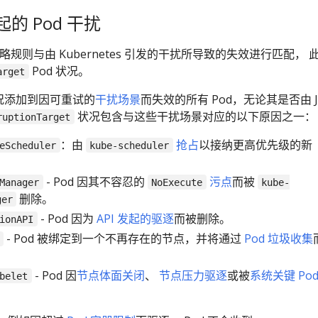
发起的 Pod 干扰
策略规则与由 Kubernetes 引发的干扰所导致的失效进行匹配， 
Pod 状况。
arget
此状况添加到因可重试的
干扰场景
而失效的所有 Pod，无论其是否由 J
状况包含与这些干扰场景对应的以下原因之一：
ruptionTarget
：由
抢占
以接纳更高优先级的新
eScheduler
kube-scheduler
- Pod 因其不容忍的
污点
而被
Manager
NoExecute
kube-
删除。
ger
- Pod 因为
API 发起的驱逐
而被删除。
ionAPI
- Pod 被绑定到一个不再存在的节点，并将通过
Pod 垃圾收集
- Pod 因
节点体面关闭
、
节点压力驱逐
或被
系统关键 Po
belet