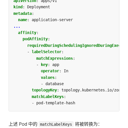
apiVersion
:
apps/v1
kind
:
Deployment
metadata
:
name
:
application-server
...
affinity
:
podAffinity
:
requiredDuringSchedulingIgnoredDuringExecuti
- 
labelSelector
:
matchExpressions
:
- 
key
:
app
operator
:
In
values
:
- database
topologyKey
:
topology.kubernetes.io/zone
matchLabelKeys
:
- pod-template-hash
上述 Pod 中的
将被转换为：
matchLabelKeys