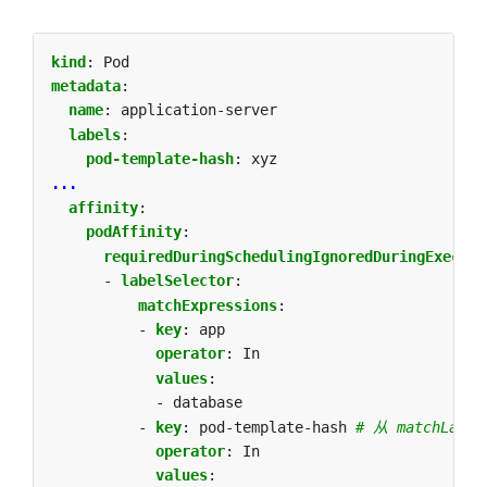
kind
:
Pod
metadata
:
name
:
application-server
labels
:
pod-template-hash
:
xyz
...
affinity
:
podAffinity
:
requiredDuringSchedulingIgnoredDuringExecuti
- 
labelSelector
:
matchExpressions
:
- 
key
:
app
operator
:
In
values
:
- database
- 
key
:
pod-template-hash
# 从 matchLab
operator
:
In
values
: