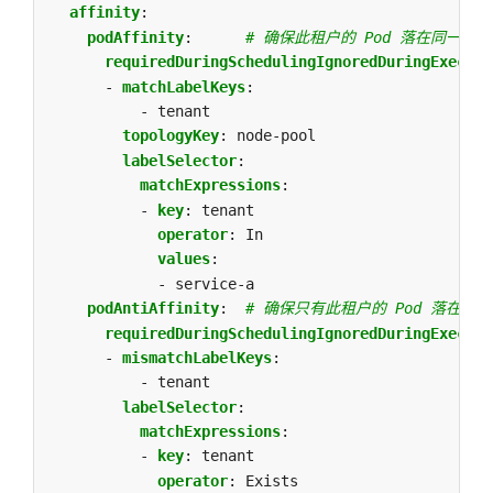
affinity
:
podAffinity
:
# 确保此租户的 Pod 落在同一节
requiredDuringSchedulingIgnoredDuringExecuti
- 
matchLabelKeys
:
- tenant
topologyKey
:
node-pool
labelSelector
:
matchExpressions
:
- 
key
:
tenant
operator
:
In
values
:
- service-a 
podAntiAffinity
:
# 确保只有此租户的 Pod 落在同
requiredDuringSchedulingIgnoredDuringExecuti
- 
mismatchLabelKeys
:
- tenant
labelSelector
:
matchExpressions
:
- 
key
:
tenant
operator
:
Exists