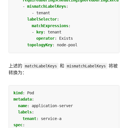
- 
mismatchLabelKeys
:
- tenant
labelSelector
:
matchExpressions
:
- 
key
:
tenant
operator
:
Exists
topologyKey
:
node-pool
上述的
和
将被
matchLabelKeys
mismatchLabelKeys
转换为：
kind
:
Pod
metadata
:
name
:
application-server
labels
:
tenant
:
service-a
spec
: