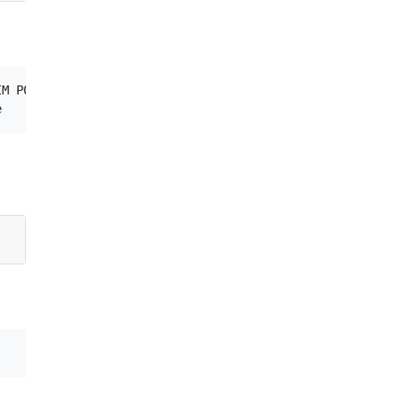
M POLICY   STATUS        CLAIM                          