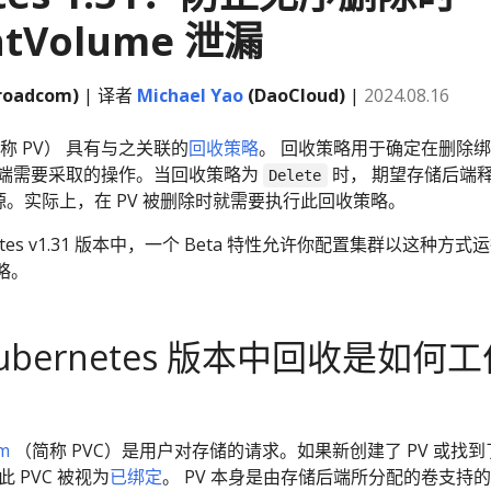
entVolume 泄漏
Broadcom)
| 译者
Michael Yao
(DaoCloud)
|
2024.08.16
称 PV） 具有与之关联的
回收策略
。 回收策略用于确定在删除
存储后端需要采取的操作。当回收策略为
时， 期望存储后端
Delete
资源。实际上，在 PV 被删除时就需要执行此回收策略。
etes v1.31 版本中，一个 Beta 特性允许你配置集群以这种方式
略。
ubernetes 版本中回收是如何工
im
（简称 PVC）是用户对存储的请求。如果新创建了 PV 或找到
此 PVC 被视为
已绑定
。 PV 本身是由存储后端所分配的卷支持