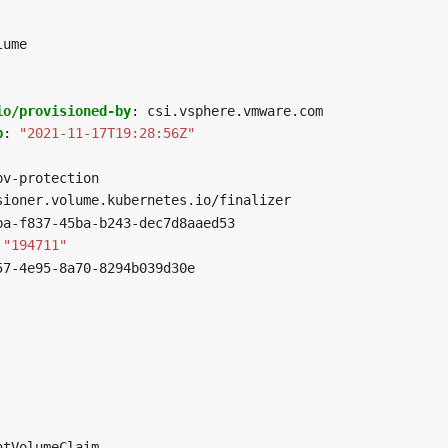
lume
io/provisioned-by
:
csi.vsphere.vmware.com
p
:
"2021-11-17T19:28:56Z"
pv-protection
sioner.volume.kubernetes.io/finalizer
ba-f837-45ba-b243-dec7d8aaed53
"194711"
57-4e95-8a70-8294b039d30e
ntVolumeClaim