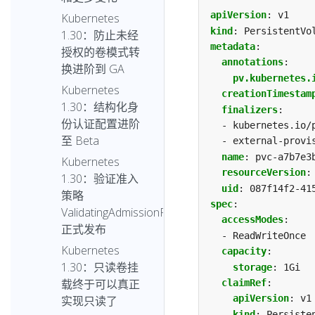
apiVersion
:
v1
Kubernetes
kind
:
PersistentVo
1.30：防止未经
metadata
:
授权的卷模式转
annotations
:
换进阶到 GA
pv.kubernetes.
Kubernetes
creationTimestam
1.30：结构化身
finalizers
:
份认证配置进阶
- kubernetes.io/
至 Beta
- external-provi
name
:
pvc-a7b7e3
Kubernetes
resourceVersion
:
1.30：验证准入
uid
:
087f14f2-41
策略
spec
:
ValidatingAdmissionPolicy
accessModes
:
正式发布
- ReadWriteOnce
Kubernetes
capacity
:
1.30：只读卷挂
storage
:
1Gi
载终于可以真正
claimRef
:
apiVersion
:
v1
实现只读了
kind
:
Persiste