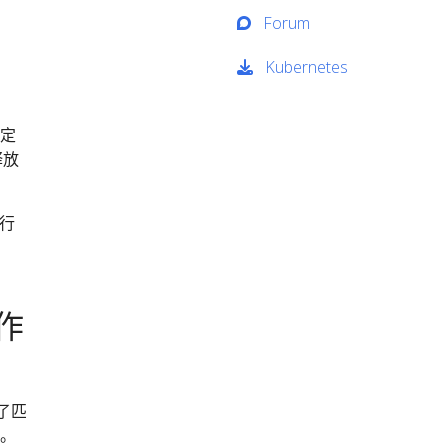
Forum
Kubernetes
绑定
释放
运行
作
了匹
的。