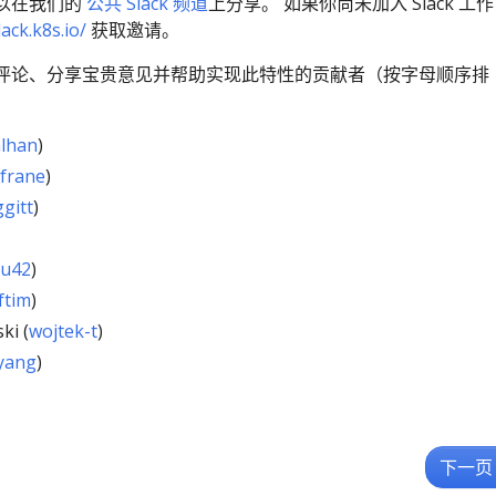
以在我们的
公共 Slack 频道
上分享。 如果你尚未加入 Slack 工作
lack.k8s.io/
获取邀请。
评论、分享宝贵意见并帮助实现此特性的贡献者（按字母顺序排
alhan
)
afrane
)
ggitt
)
u42
)
ftim
)
ki (
wojtek-t
)
yang
)
下一页