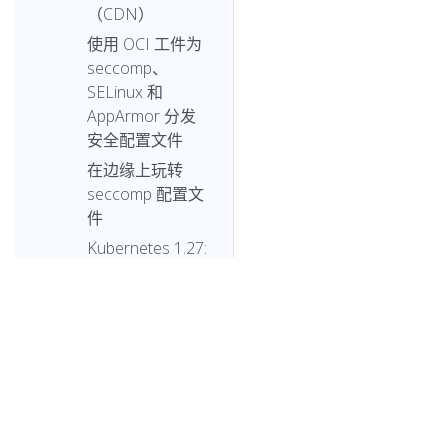
（CDN）
使用 OCI 工件为
seccomp、
SELinux 和
AppArmor 分发
安全配置文件
在边缘上玩转
seccomp 配置文
件
Kubernetes 1.27:
KMS V2 进入
Beta 阶段
Kubernetes
1.27：关于加快
Pod 启动的进展
Kubernetes 1.27:
原地调整 Pod 资
© 2