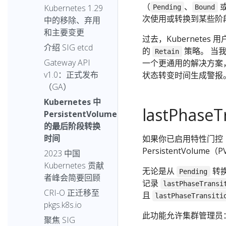
（
、
Kubernetes 1.29
Pending
Bound
次使用或转换到某些阶
中的移除、弃用
和主要变更
过去，Kubernetes 
介绍 SIG etcd
的
策略。 当
Retain
Gateway API
一个更通用的解决方案
v1.0：正式发布
状态转变时间生成警报
（GA）
Kubernetes 中
lastPhas
PersistentVolume
的最后阶段转换
时间
如果你已启用特性门控
PersistentVolum
2023 中国
Kubernetes 贡献
无论是从
转
Pending
者峰会简要回顾
记录
lastPhaseTransi
CRI-O 正迁移至
且
lastPhaseTransiti
pkgs.k8s.io
此功能允许集群管理员
聚焦 SIG