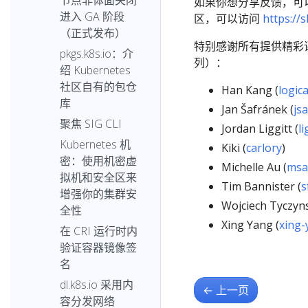
节点非体面关闭
如果你想分享反馈，可
进入 GA 阶段
区，可以访问
https://s
（正式发布）
特别感谢所有提供精彩
pkgs.k8s.io：介
列）：
绍 Kubernetes
社区自有的包仓
Han Kang (
logic
库
Jan Šafránek (
js
聚焦 SIG CLI
Jordan Liggitt (
li
Kubernetes 机
Kiki (
carlory
)
密：使用机密虚
Michelle Au (
msa
拟机和安全区来
Tim Bannister (
s
增强你的集群安
Wojciech Tyczyns
全性
Xing Yang (
xing-
在 CRI 运行时内
验证容器镜像签
名
dl.k8s.io 采用内
←
上一页
容分发网络