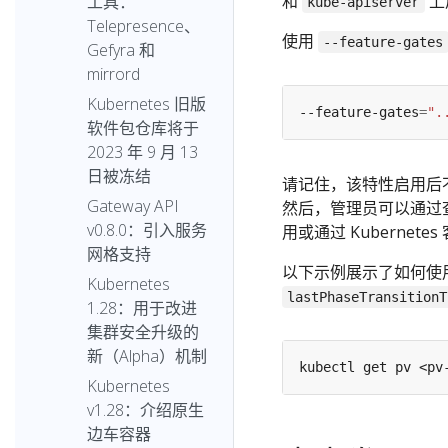
和
上
工具：
kube-apiserver
Telepresence、
使用
--feature-gates
Gefyra 和
mirrord
Kubernetes 旧版
--feature-gates
=
".
软件包仓库将于
2023 年 9 月 13
日被冻结
请记住，该特性启用后
Gateway API
然后，管理员可以通过查看 
v0.8.0：引入服务
用或通过 Kubernet
网格支持
以下示例展示了如何使
Kubernetes
lastPhaseTransitionT
1.28：用于改进
集群安全升级的
新（Alpha）机制
kubectl get pv <pv
Kubernetes
v1.28：介绍原生
边车容器