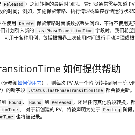
或
）之间转换的最后时间时。 管理员通常需要知道 PV
Released
段的时间；例如，实施保留策略、执行清理或监控存储运行状况
用户在使用
保留策略时面临数据丢失问题，不得不使用更
Delete
我们计划引入新的
字段时，我们希望
lastPhaseTransitionTime
， 可用于各种用例，包括根据卷上次使用时间进行手动清理或根
。
eTransitionTime 如何提供帮助
（请参阅
如何使用它
），则每次 PV 从一个阶段转换到另一阶段
e（PV）的新字段
都会被更新。
.status.lastPhaseTransitionTime
换到
、
到
，还是任何其他阶段转换，
Bound
Bound
Released
。 对于新创建的 PV，将被声明为处于
阶段
tionTime
Pending
也将被记录。
onTime
：