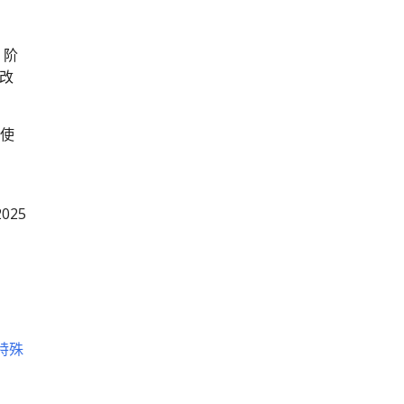
 阶
或改
将使
025
储特殊