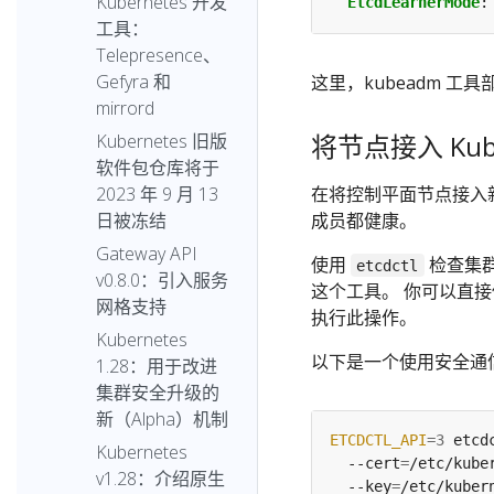
Kubernetes 开发
EtcdLearnerMode
:
工具：
Telepresence、
Gefyra 和
这里，kubeadm 工具部署
mirrord
将节点接入 Kube
Kubernetes 旧版
软件包仓库将于
在将控制平面节点接入新的
2023 年 9 月 13
成员都健康。
日被冻结
Gateway API
使用
检查集
etcdctl
v0.8.0：引入服务
这个工具。 你可以直
网格支持
执行此操作。
Kubernetes
以下是一个使用安全通信
1.28：用于改进
集群安全升级的
新（Alpha）机制
ETCDCTL_API
=
3
 etcd
Kubernetes
  --cert
=
/etc/kube
v1.28：介绍原生
  --key
=
/etc/kuber