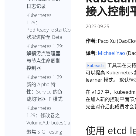
日志记录
接入控制
Kubernetes
1.29：
2023.09.25
PodReadyToStartContainers
状况进阶至 Beta
作者:
Paco Xu (DaoClo
Kubernetes 1.29:
译者:
Michael Yao
(Dao
解耦污点管理器
与节点生命周期
工具现在支持 et
kubeadm
控制器
可以提高 Kubernet
Kubernetes 1.29
learner 模式。 默
新的 Alpha 特
性：Service 的负
在 v1.27 中，kub
载均衡器 IP 模式
在加入新的控制平面节点时，
完全对齐后此成员才会
Kubernetes
1.29：修改卷之
VolumeAttributesClass
使用 etcd
聚焦 SIG Testing