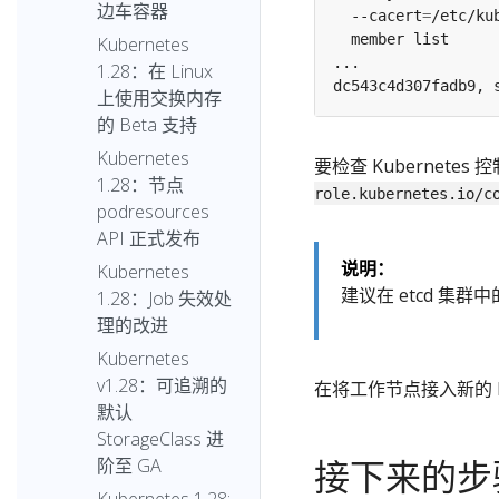
边车容器
  --cacert
=
/etc/ku
Kubernetes
1.28：在 Linux
dc543c4d307fadb9, 
上使用交换内存
的 Beta 支持
Kubernetes
要检查 Kubernete
1.28：节点
role.kubernetes.io/c
podresources
API 正式发布
说明：
Kubernetes
建议在 etcd 集
1.28：Job 失效处
理的改进
Kubernetes
v1.28：可追溯的
在将工作节点接入新的 K
默认
StorageClass 进
接下来的步
阶至 GA