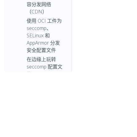
容分发网络
（CDN）
使用 OCI 工件为
seccomp、
SELinux 和
AppArmor 分发
安全配置文件
在边缘上玩转
seccomp 配置文
件
Kubernetes 1.27:
KMS V2 进入
Beta 阶段
Kubernetes
1.27：关于加快
Pod 启动的进展
© 2
Kubernetes 1.27: