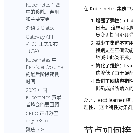
Kubernetes 1.29
在 Kubernetes 集群
中的移除、弃用
和主要变更
增强了弹性
：et
日志。 这样可以
介绍 SIG etcd
员变更期间更具
Gateway API
减少了集群不可
v1.0：正式发布
特别是在基础设施迟
（GA）
地减少此类干扰
Kubernetes 中
简化了维护
：le
PersistentVolume
这降低了由于误
的最后阶段转换
改进了网络容错
时间
据新成员所落入
2023 中国
Kubernetes 贡献
总之，etcd learn
者峰会简要回顾
理性， 这个特性对集
CRI-O 正迁移至
pkgs.k8s.io
节点如何接
聚焦 SIG