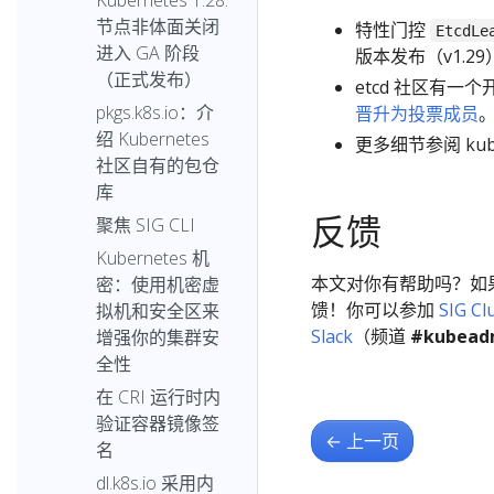
Kubernetes 1.28:
节点非体面关闭
特性门控
EtcdLe
进入 GA 阶段
版本发布（v1.29
（正式发布）
etcd 社区有
pkgs.k8s.io：介
晋升为投票成员
绍 Kubernetes
更多细节参阅 kub
社区自有的包仓
库
反馈
聚焦 SIG CLI
Kubernetes 机
本文对你有帮助吗？如
密：使用机密虚
馈！你可以参加
SIG C
拟机和安全区来
Slack
（频道
#kubea
增强你的集群安
全性
在 CRI 运行时内
验证容器镜像签
←
上一页
名
dl.k8s.io 采用内