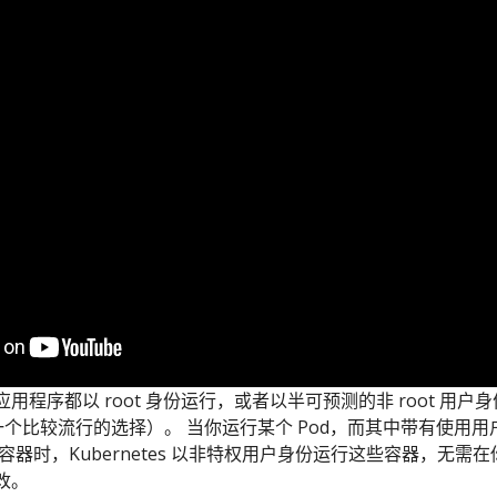
程序都以 root 身份运行，或者以半可预测的非 root 用户
4 是一个比较流行的选择）。 当你运行某个 Pod，而其中带有使用用
的容器时，Kubernetes 以非特权用户身份运行这些容器，无需在
改。