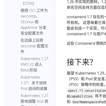
1.26 中实现的那样。1.
（CDN）
命名空间支持方面仅适用于 Ku
使用 OCI 工件为
seccomp、
containerd 1.
SELinux 和
所有权。 这意味着它具有
AppArmor 分发
能会包括一个实现，可
安全配置文件
containerd 1.7
在边缘上玩转
这些 Containerd 限制均
seccomp 配置文
件
Kubernetes 1.27:
接下来？
KMS V2 进入
Beta 阶段
展望 Kubernetes 
Kubernetes
（PSS）和 Pod 安
1.27：关于加快
（PSS）策略中的检
Pod 启动的进展
spec[.*].securityCon
Kubernetes 1.27:
将不会
和capabilities
原地调整 Pod 资
如
UserNamespacesPod