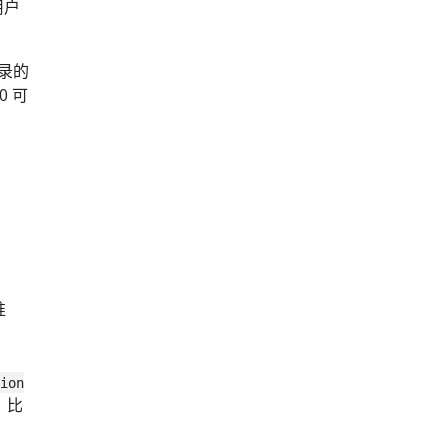
用户
目录的
0 可
准
tion
，比