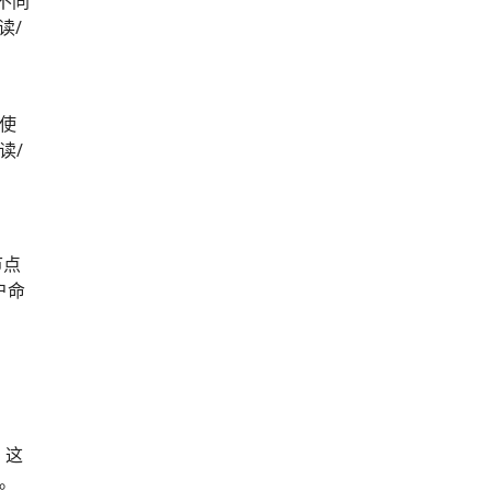
不同
读/
即使
读/
节点
户命
 这
型。