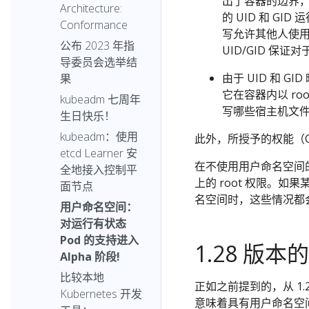
出了容器的边界，
Architecture:
的 UID 和 G
Conformance
写允许其他人使用
公布 2023 年指
UID/GID 保
导委员会选举结
由于 UID 和 
果
它在容器内以 r
kubeadm 七周年
写哪些宿主机文
生日快乐！
kubeadm：使用
此外，所授予的权能（C
etcd Learner 安
在不使用用户命名空间的
全地接入控制平
上的 root 权限。
面节点
名空间时，这些情况都会
用户命名空间：
对运行有状态
Pod 的支持进入
1.28 版本
Alpha 阶段!
比较本地
正如之前提到的，从 1.2
Kubernetes 开发
意味着具有用户命名空间