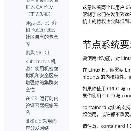
节点非体面关闭
进入 GA 阶段
这意味着两个以用户 6
（正式发布）
限制了它们在发生逃逸的
机上的特权也会降低到
pkgs.k8s.io：介
绍 Kubernetes
社区自有的包仓
节点系统要
库
聚焦 SIG CLI
要使用此功能，对 Li
Kubernetes 机
密：使用机密虚
在 Linux上，你需要 
拟机和安全区来
mounts 的内核特性，而 
增强你的集群安
如果你使用 CRI-O 与
全性
果你使用 CRI-O 与 
在 CRI 运行时内
验证容器镜像签
containerd 对此的支
名
起使用，或许都不重要
dl.k8s.io 采用内
请注意，containerd
容分发网络