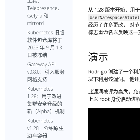
工具：
Telepresence、
从 1.28 版本开始
Gefyra 和
UserNamespacesStatel
mirrord
经历了许多更改， 对节点
标志重命名以反映这一
Kubernetes 旧版
软件包仓库将于
2023 年 9 月 13
演示
日被冻结
Gateway API
Rodrigo 创建了一个
v0.8.0：引入服务
况下利用该漏洞。 他还
网格支持
Kubernetes
此漏洞被评为高危，允
1.28：用于改进
上以 root 身份启动进
集群安全升级的
新（Alpha）机制
Kubernetes
v1.28：介绍原生
边车容器