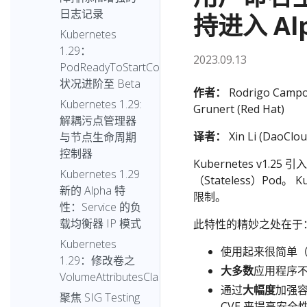
日志记录
持进入 Al
Kubernetes
1.29：
2023.09.13
PodReadyToStartContainers
状况进阶至 Beta
作者：
Rodrigo Campos 
Kubernetes 1.29:
Grunert (Red Hat)
解耦污点管理器
译者：
Xin Li (DaoClou
与节点生命周期
控制器
Kubernetes v1.
Kubernetes 1.29
（Stateless）Pod。
新的 Alpha 特
限制。
性：Service 的负
载均衡器 IP 模式
此特性的精妙之处在于
Kubernetes
使用起来很简单（只
1.29：修改卷之
大多数
应用程序
VolumeAttributesClass
通过
大幅度
加强容
聚焦 SIG Testing
CVE 来提高安全