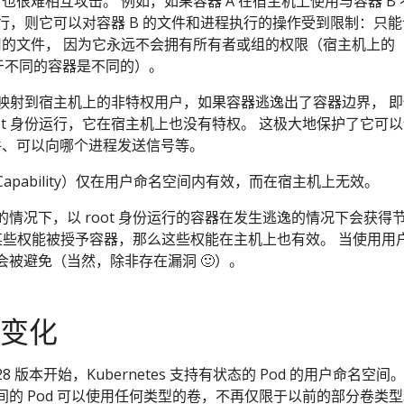
也很难相互攻击。 例如，如果容器 A 在宿主机上使用与容器 B 
ID 运行，则它可以对容器 B 的文件和进程执行的操作受到限制：只能
的文件， 因为它永远不会拥有所有者或组的权限（宿主机上的
证对于不同的容器是不同的）。
GID 映射到宿主机上的非特权用户，如果容器逃逸出了容器边界， 
oot 身份运行，它在宿主机上也没有特权。 这极大地保护了它可以
件、可以向哪个进程发送信号等。
apability）仅在用户命名空间内有效，而在宿主机上无效。
情况下，以 root 身份运行的容器在发生逃逸的情况下会获得
如果某些权能被授予容器，那么这些权能在主机上也有效。 当使用用
被避免（当然，除非存在漏洞 🙂）。
的变化
8 版本开始，Kubernetes 支持有状态的 Pod 的用户命名空间。
的 Pod 可以使用任何类型的卷，不再仅限于以前的部分卷类