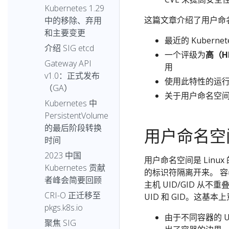
Kubernetes 1.29
这篇文章介绍了用户命
中的移除、弃用
和主要变更
最近的 Kuberne
介绍 SIG etcd
一个评级为
高（H
Gateway API
用
v1.0：正式发布
使用此特性的运
（GA）
关于用户命名空
Kubernetes 中
PersistentVolume
的最后阶段转换
用户命名空
时间
2023 中国
用户命名空间是 Linu
Kubernetes 贡献
的标识符隔离开来。 
者峰会简要回顾
主机 UID/GID 从
CRI-O 正迁移至
UID 和 GID。这基
pkgs.k8s.io
由于不同容器的 UI
聚焦 SIG