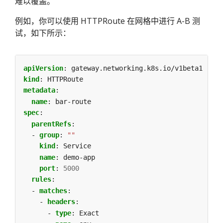
难以覆盖。
例如，你可以使用 HTTPRoute 在网格中进行 A-B 测
试，如下所示：
apiVersion
:
gateway.networking.k8s.io/v1beta1
kind
:
HTTPRoute
metadata
:
name
:
bar-route
spec
:
parentRefs
:
- 
group
:
""
kind
:
Service
name
:
demo-app
port
:
5000
rules
:
- 
matches
:
- 
headers
:
- 
type
:
Exact