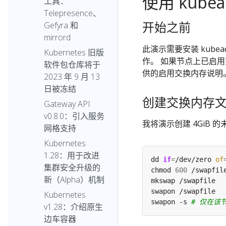
使用 kub
工具：
Telepresence、
开始之前
Gefyra 和
mirrord
此演示需要安装 kube
Kubernetes 旧版
作。 如果节点上已启
软件包仓库将于
供的启用交换内存说明
2023 年 9 月 13
日被冻结
创建交换内存
Gateway API
v0.8.0：引入服务
我将演示创建 4GiB 
网格支持
Kubernetes
1.28：用于改进
dd 
if
=
/dev/zero 
of
集群安全升级的
chmod 
600
新（Alpha）机制
Kubernetes
swapon -s 
# 仅在该
v1.28：介绍原生
边车容器