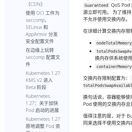
（CDN）
QoS P
Guaranteed
源立即可用。 为了维
使用 OCI 工件为
不允许使用交换内存。
seccomp、
SELinux 和
在详细计算交换内存限
AppArmor 分发
安全配置文件
nodeTotalMemory
在边缘上玩转
totalPodsSwapAv
seccomp 配置文
换内存供系统使
件
containerMemory
Kubernetes 1.27:
交换内存限制配置为：
KMS V2 进入
totalPodsSwapAvailab
Beta 阶段
Kubernetes
换句话说，容器能够使
1.27：关于加快
Pod 使用的交换内存
Pod 启动的进展
值得注意的是，对于 Bu
Kubernetes 1.27:
同来选择不使用交换内
原地调整 Pod 资