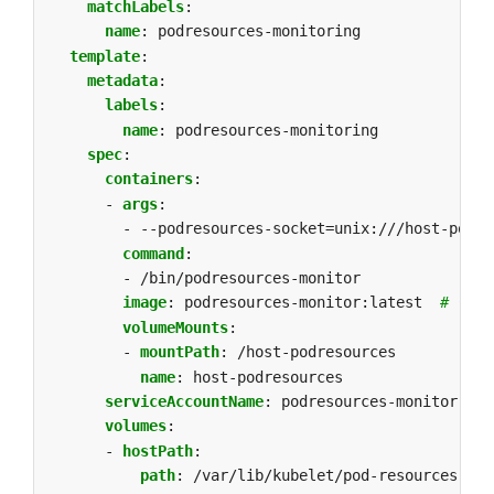
matchLabels
:
name
:
podresources-monitoring
template
:
metadata
:
labels
:
name
:
podresources-monitoring
spec
:
containers
:
- 
args
:
- --podresources-socket=unix:///host-podre
command
:
- /bin/podresources-monitor
image
:
podresources-monitor:latest 
# 仅
volumeMounts
:
- 
mountPath
:
/host-podresources
name
:
host-podresources
serviceAccountName
:
podresources-monitor
volumes
:
- 
hostPath
:
path
:
/var/lib/kubelet/pod-resources