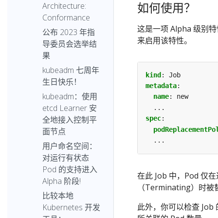
如何使用？
Architecture:
Conformance
这是一项 Alpha 
公布 2023 年指
来启用该特性。
导委员会选举结
果
kubeadm 七周年
kind
:
Job
生日快乐！
metadata
:
kubeadm：使用
name
:
new
etcd Learner 安
...
spec
:
全地接入控制平
podReplacementPo
面节点
...
用户命名空间：
对运行有状态
Pod 的支持进入
在此 Job 中，Pod 仅
Alpha 阶段!
（Terminating）时
比较本地
此外，你可以检查 Job
Kubernetes 开发