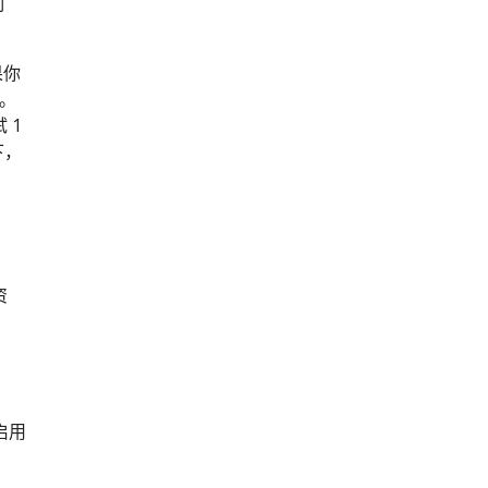
制
果你
件。
 1
下，
资
启用