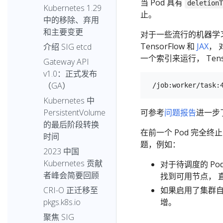
当 Pod 具有
deletion
Kubernetes 1.29
止。
中的移除、弃用
和主要变更
对于一些流行的机器学习
TensorFlow 和
JAX
， 
介绍 SIG etcd
一个索引来运行， Tens
Gateway API
v1.0：正式发布
（GA）
Kubernetes 中
可参考
问题报告
进一步
PersistentVolume
的最后阶段转换
在前一个 Pod 完全
时间
题，例如：
2023 中国
Kubernetes 贡献
对于待调度的 Po
者峰会简要回顾
找到可用节点， 直
如果启用了集群自动
CRI-O 正迁移至
增。
pkgs.k8s.io
聚焦 SIG