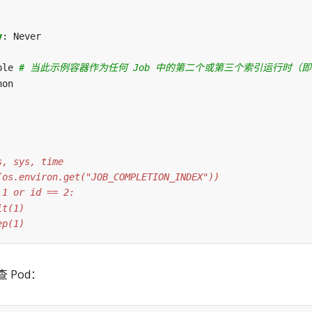
y
:
Never
ple
# 当此示例容器作为任何 Job 中的第二个或第三个索引运行时
hon
ep(1)
查 Pod：