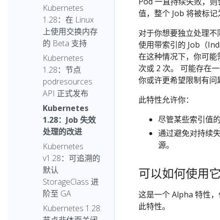
Pod 一直持续失败，
Kubernetes
值，整个 Job 将被
1.28：在 Linux
上使用交换内存
对于你想要独立处理不同
的 Beta 支持
使用带索引的 Job（I
在这种情况下，你可能需要
Kubernetes
次或 2 次。 可能存
1.28：节点
你或许更希望限制有问
podresources
API 正式发布
此特性允许你：
Kubernetes
尽管某些索引值的 
1.28：Job 失效
处理的改进
通过避免对持续失
源。
Kubernetes
v1.28：可追溯的
默认
可以如何使用
StorageClass 进
阶至 GA
这是一个 Alpha 特
此特性。
Kubernetes 1.28: