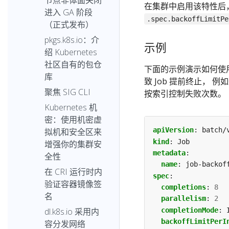
节点非体面关闭
在集群中启用该特性后，你
进入 GA 阶段
.spec.backoffLimitPe
（正式发布）
pkgs.k8s.io：介
示例
绍 Kubernetes
社区自有的包仓
下面的示例演示如何使用
库
致 Job 提前终止， 例
聚焦 SIG CLI
按索引控制失败次数。
Kubernetes 机
密：使用机密虚
apiVersion
:
batch/
拟机和安全区来
kind
:
Job
增强你的集群安
metadata
:
全性
name
:
job-backof
在 CRI 运行时内
spec
:
验证容器镜像签
completions
:
8
名
parallelism
:
2
completionMode
:
dl.k8s.io 采用内
backoffLimitPerI
容分发网络