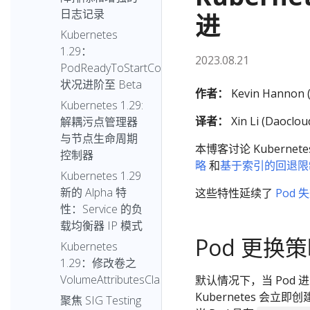
日志记录
进
Kubernetes
1.29：
2023.08.21
PodReadyToStartContainers
状况进阶至 Beta
作者：
Kevin Hannon (
Kubernetes 1.29:
译者：
Xin Li (Daoclou
解耦污点管理器
与节点生命周期
本博客讨论 Kuberne
控制器
略
和
基于索引的回退限
Kubernetes 1.29
新的 Alpha 特
这些特性延续了
Pod 
性：Service 的负
载均衡器 IP 模式
Pod 更换
Kubernetes
1.29：修改卷之
VolumeAttributesClass
默认情况下，当 Pod 
Kubernetes 会立
聚焦 SIG Testing