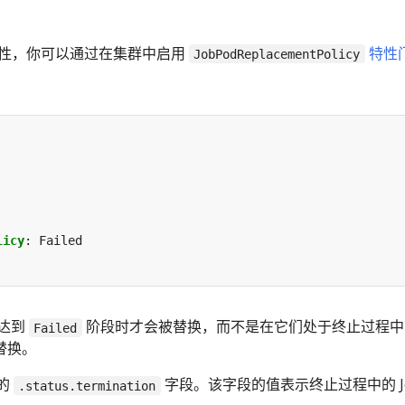
级别特性，你可以通过在集群中启用
特性
JobPodReplacementPolicy
licy
:
Failed
在达到
阶段时才会被替换，而不是在它们处于终止过程中
Failed
被替换。
 的
字段。该字段的值表示终止过程中的 J
.status.termination