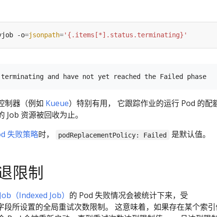
yjob -o
=
jsonpath
=
'{.items[*].status.terminating}'
控制器（例如
Kueue
）特别有用， 它跟踪作业的运行 Pod 的配
 Job 资源被回收为止。
od 失败策略
时，
是默认值。
podReplacementPolicy: Failed
退限制
ob（Indexed Job）
的 Pod 失败情况会被统计下来，受
字段所设置的全局重试次数限制。 这意味着，如果存在某个索引