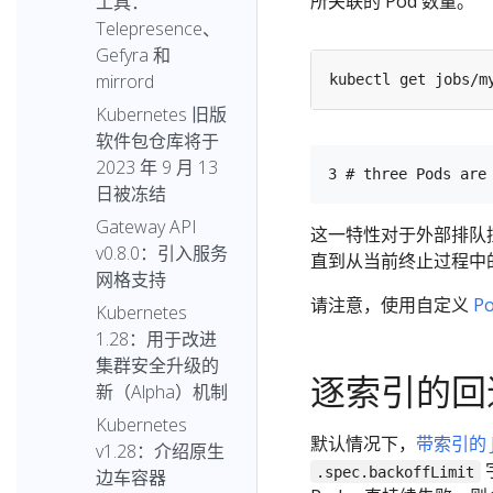
所关联的 Pod 数量。
工具：
Telepresence、
Gefyra 和
mirrord
kubectl get jobs/m
Kubernetes 旧版
软件包仓库将于
2023 年 9 月 13
日被冻结
Gateway API
这一特性对于外部排队
v0.8.0：引入服务
直到从当前终止过程中的
网格支持
请注意，使用自定义
P
Kubernetes
1.28：用于改进
集群安全升级的
逐索引的回
新（Alpha）机制
Kubernetes
默认情况下，
带索引的 J
v1.28：介绍原生
.spec.backoffLimit
边车容器