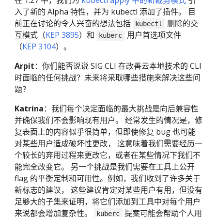
在 1.27 中，我们为
kubectl apply 中的新裁剪模式
引
入了新的 Alpha 特性，并为 kubectl 添加了插件。 目
前正在讨论的令人兴奋的想法包括
删除的交
kubectl
互模式（
KEP 3895
）和
用户首选项文件
kuberc
（
KEP 3104
）。
Arpit
：你们能否说说 SIG CLI 在改善云本地技术的 CLI
时面临的任何挑战？未来将采取哪些措施来解决这些问
题？
Katrina
：我们每个决定面临的最大挑战是向后兼容性
并确保我们不会影响现有用户。 经常发生的情况是，修
复表面上的内容似乎很简单，但即使修复 bug 也可能
对某些用户造成破坏性更改， 这意味着我们需要经历一
个较长的弃用过程来更改它，或者在某些情况下我们不
能完全改变它。 另一个挑战是我们需要在工具上公开
flag 的平衡定制和可用性。例如，我们收到了许多关于
新标志的建议， 这些建议肯定对某些用户有用，但没有
足够大的子集来证明，将它们添加到工具中对每个用户
来说都会增加复杂性。
提案可能会帮助个人用
kuberc