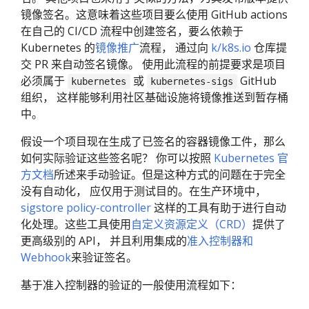
镜像签名。这意味着这些项目要么使用 GitHub actions
在自己的 CI/CD 流程中创建签名，要么依赖于
Kubernetes 的
镜像推广
流程， 通过向
k/k8s.io
仓库提
交 PR 来自动签名镜像。 使用此流程的前提要求是项目
必须属于
或
GitHub
kubernetes
kubernetes-sigs
组织， 这样能够利用社区基础设施将镜像推送到暂存桶
中。
假设一个项目现在生成了已签名的容器镜像工件，那么
如何实际验证这些签名呢？ 你可以按照
Kubernetes 官
方文档
所述来手动验证。但是这种方式的问题在于完全
没有自动化， 应仅用于测试目的。在生产环境中，
sigstore policy-controller
这样的工具有助于进行自动
化处理。这些工具使用
自定义资源定义（CRD）
提供了
更高级别的 API， 并且利用集成的
准入控制器和
Webhook
来验证签名。
基于准入控制器的验证的一般使用流程如下：