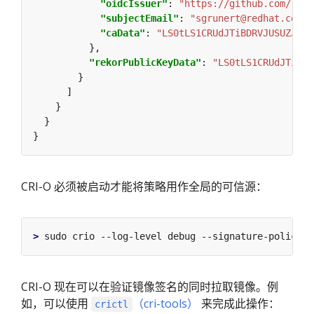
"oidcIssuer"
: 
"https://github.com/logi
"subjectEmail"
: 
"sgrunert@redhat.com"
"caData"
: 
"LS0tLS1CRUdJTiBDRVJUSUZJQ0F
"rekorPublicKeyData"
: 
"LS0tLS1CRUdJTiBQV
CRI-O 必须被启动才能将策略用作全局的可信源：
>
CRI-O 现在可以在验证镜像签名的同时拉取镜像。例
如，可以使用
（cri-tools）
来完成此操作：
crictl