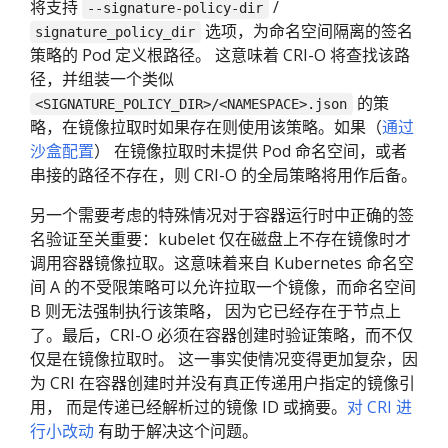
将支持
/
--signature-policy-dir
选项，为命名空间隔离的签名
signature_policy_dir
策略的 Pod 定义根路径。 这意味着 CRI-O 将查找该路
径，并组装一个类似
的策
<SIGNATURE_POLICY_DIR>/<NAMESPACE>.json
略，在镜像拉取时如果存在则使用该策略。如果（
通过
沙盒配置
） 在镜像拉取时未提供 Pod 命名空间，或者
串接的路径不存在，则 CRI-O 的全局策略将用作后备。
另一个需要考虑的特殊情况对于容器运行时中正确的签
名验证至关重要：kubelet 仅在磁盘上不存在镜像时才
调用容器镜像拉取。这意味着来自 Kubernetes 命名空
间 A 的不受限策略可以允许拉取一个镜像，而命名空间
B 则无法强制执行该策略， 因为它已经存在于节点上
了。最后，CRI-O 必须在容器创建时验证策略，而不仅
仅是在镜像拉取时。 这一事实使情况变得更加复杂，因
为 CRI 在容器创建时并没有真正传递用户指定的镜像引
用， 而是传递已经解析过的镜像 ID 或摘要。
对 CRI 进
行小改动
有助于解决这个问题。