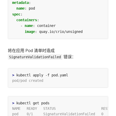
metadata
:
name
:
pod
spec
:
containers
:
- 
name
:
container
image
:
quay.io/crio/unsigned
将在应用 Pod 清单时造成
错误：
SignatureValidationFailed
>
>