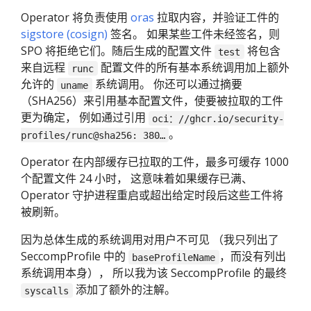
Operator 将负责使用
oras
拉取内容，并验证工件的
sigstore (cosign)
签名。 如果某些工件未经签名，则
SPO 将拒绝它们。随后生成的配置文件
将包含
test
来自远程
配置文件的所有基本系统调用加上额外
runc
允许的
系统调用。 你还可以通过摘要
uname
（SHA256）来引用基本配置文件，使要被拉取的工件
更为确定， 例如通过引用
oci：//ghcr.io/security-
。
profiles/runc@sha256: 380…
Operator 在内部缓存已拉取的工件，最多可缓存 1000
个配置文件 24 小时， 这意味着如果缓存已满、
Operator 守护进程重启或超出给定时段后这些工件将
被刷新。
因为总体生成的系统调用对用户不可见 （我只列出了
SeccompProfile 中的
，而没有列出
baseProfileName
系统调用本身）， 所以我为该 SeccompProfile 的最终
添加了额外的注解。
syscalls