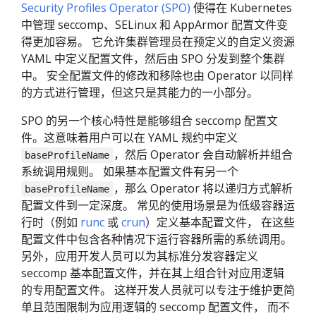
Security Profiles Operator (SPO)
使得在 Kubernetes
中管理 seccomp、SELinux 和 AppArmor 配置文件变
得更加容易。 它允许集群管理员在预定义的自定义资源
YAML 中定义配置文件，然后由 SPO 分发到整个集群
中。 安全配置文件的修改和移除也由 Operator 以同样
的方式进行管理，但这只是其能力的一小部分。
SPO 的另一个核心特性是能够组合 seccomp 配置文
件。这意味着用户可以在 YAML 规约中定义
，然后 Operator 会自动解析并组合
baseProfileName
系统调用规则。 如果基本配置文件有另一个
，那么 Operator 将以递归方式解析
baseProfileName
配置文件到一定深度。 常见的使用场景是为低级容器运
行时（例如
runc
或
crun
）定义基本配置文件， 在这些
配置文件中包含各种情况下运行容器所需的系统调用。
另外，应用开发人员可以为其标准分发容器定义
seccomp 基本配置文件，并在其上组合针对应用逻辑
的专用配置文件。 这样开发人员就可以专注于维护更简
单且范围限制为应用逻辑的 seccomp 配置文件， 而不