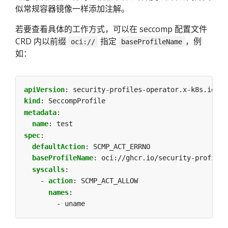
似常规容器镜像一样添加注解。
若要查看具体的工作方式，可以在 seccomp 配置文件
CRD 内以前缀
指定
，例
oci://
baseProfileName
如：
apiVersion
:
security-profiles-operator.x-k8s.io/v1
kind
:
SeccompProfile
metadata
:
name
:
test
spec
:
defaultAction
:
SCMP_ACT_ERRNO
baseProfileName
:
oci://ghcr.io/security-profiles
syscalls
:
- 
action
:
SCMP_ACT_ALLOW
names
:
- uname