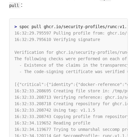
：
pull
>