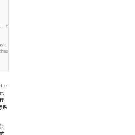
tor
已
理
踪系
除
中的