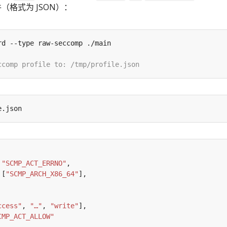
件（格式为 JSON）：
 
"SCMP_ACT_ERRNO"
 [
"SCMP_ARCH_X86_64"
ccess"
, 
"…"
, 
"write"
CMP_ACT_ALLOW"