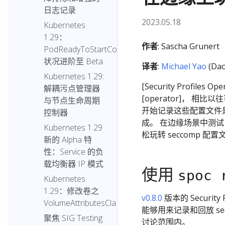
日志记录
2023.05.18
Kubernetes
1.29：
作者
: Sascha Grunert
PodReadyToStartContainers
状况进阶至 Beta
译者
:
Michael Yao
(Dao
Kubernetes 1.29:
[Security Profiles 
解耦污点管理器
[operator]， 相比以
与节点生命周期
开始记录这些配置文件是该
控制器
成。 在边缘场景中测试 
Kubernetes 1.29
松玩转 seccomp 配置
新的 Alpha 特
性：Service 的负
载均衡器 IP 模式
使用
spoc 
Kubernetes
1.29：修改卷之
v0.8.0
版本的 Security 
VolumeAttributesClass
能够用来记录和回放 s
聚焦 SIG Testing
讨论范围内。