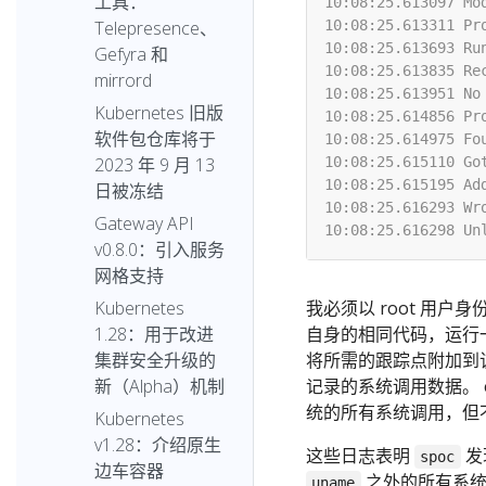
工具：
Telepresence、
Gefyra 和
mirrord
Kubernetes 旧版
软件包仓库将于
2023 年 9 月 13
日被冻结
Gateway API
v0.8.0：引入服务
网格支持
我必须以 root 用户
Kubernetes
自身的相同代码，运行
1.28：用于改进
将所需的跟踪点附加到
集群安全升级的
记录的系统调用数据。 
新（Alpha）机制
统的所有系统调用，但
Kubernetes
v1.28：介绍原生
这些日志表明
发
spoc
边车容器
之外的所有系统
uname