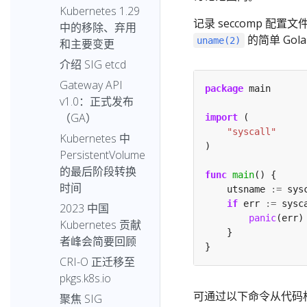
Kubernetes 1.29
记录 seccomp 
中的移除、弃用
的简单 Gol
uname(2)
和主要变更
介绍 SIG etcd
Gateway API
package
v1.0：正式发布
（GA）
import
"syscall"
Kubernetes 中
PersistentVolume
的最后阶段转换
func
main
时间
	utsname 
:=
if
 err 
:=
 sysc
2023 中国
panic
Kubernetes 贡献
者峰会简要回顾
CRI-O 正迁移至
pkgs.k8s.io
可通过以下命令从代码
聚焦 SIG