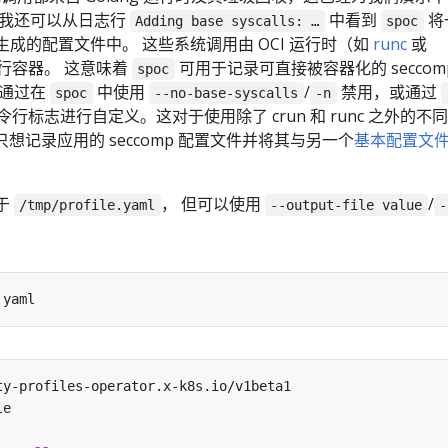
 我还可以从日志行
中看到
将
Adding base syscalls: …
spoc
成的配置文件中。 这些系统调用由 OCI 运行时（如
runc
或
行容器。 这意味着
可用于记录可直接被容器化的 seccom
spoc
以通过在
中使用
/
禁用，或通过
spoc
--no-base-syscalls
-n
令行标志进行自定义。这对于使用除了 crun 和 runc 之外的不
只想记录应用的 seccomp 配置文件并将其与另一个
基本配置文
于
， 但可以使用
/
/tmp/profile.yaml
--output-file value
-
ty-profiles-operator.x-k8s.io/v1beta1
le