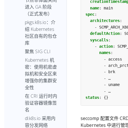
节点非体面关闭
creationTimestam
进入 GA 阶段
name
:
main
（正式发布）
spec
:
architectures
:
pkgs.k8s.io：介
- SCMP_ARCH_X8
绍 Kubernetes
defaultAction
:
S
社区自有的包仓
syscalls
:
库
- 
action
:
SCMP
聚焦 SIG CLI
names
:
- access
Kubernetes 机
- arch_prc
密：使用机密虚
- brk
拟机和安全区来
- …
增强你的集群安
- uname
全性
- …
在 CRI 运行时内
status
:
{}
验证容器镜像签
名
dl.k8s.io 采用内
seccomp 配置文件 CRD
容分发网络
Kubernetes 中进行