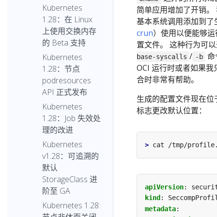
Kubernetes
简单应用增加了开销。
1.28：在 Linux
基本系统调用添加到了生
上使用交换内存
crun
）使用以便能够运
的 Beta 支持
置文件。 这种行为可
/
命
Kubernetes
base-syscalls
-b
OCI 运行时或者如果我
1.28：节点
合时非常有帮助。
podresources
API 正式发布
生成的配置文件现在位
Kubernetes
标志更改默认位置：
1.28：Job 失效处
理的改进
Kubernetes
>
v1.28：可追溯的
默认
StorageClass 进
apiVersion
:
securi
阶至 GA
kind
:
SeccompProfi
Kubernetes 1.28:
metadata
: