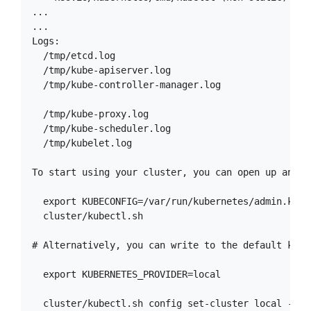
...

...

Logs:

  /tmp/etcd.log

  /tmp/kube-apiserver.log

  /tmp/kube-controller-manager.log

  /tmp/kube-proxy.log

  /tmp/kube-scheduler.log

  /tmp/kubelet.log

To start using your cluster, you can open up anoth
  export KUBECONFIG=/var/run/kubernetes/admin.kubec
  cluster/kubectl.sh

# Alternatively, you can write to the default kubec
  export KUBERNETES_PROVIDER=local

  cluster/kubectl.sh config set-cluster local --se