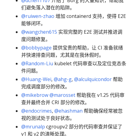
@dchen1107
介绍了 Borg 的大量知识，帮助我
们避免落入潜在的陷阱。
@ruiwen-zhao
增加 containerd 支持，使得 E2E
能够闭环。
@wangchen615
实现完整的 E2E 测试并推进调
度问题修复。
@bobbypage
提供宝贵的帮助，让 CI 准备就绪
并快速排查问题，尤其是在我休假时。
@Random-Liu
kubelet 代码审查以及定位竞态条
件问题。
@Huang-Wei
,
@ahg-g
,
@alculquicondor
帮助
完成调度部分的修改。
@mikebrow
@marosset
帮助我在 v1.25 代码审
查并最终合并 CRI 部分的修改。
@endocrimes
,
@ehashman
帮助确保经常被忽
视的测试处于良好状态。
@mrunalp
cgroupv2 部分的代码审查并保证了
v1 和 v2 的清晰处理。