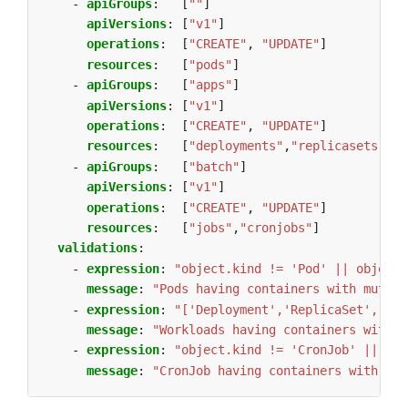
- 
apiGroups
:
[
""
]
apiVersions
:
[
"v1"
]
operations
:
[
"CREATE"
,
"UPDATE"
]
resources
:
[
"pods"
]
- 
apiGroups
:
[
"apps"
]
apiVersions
:
[
"v1"
]
operations
:
[
"CREATE"
,
"UPDATE"
]
resources
:
[
"deployments"
,
"replicasets"
,
"d
- 
apiGroups
:
[
"batch"
]
apiVersions
:
[
"v1"
]
operations
:
[
"CREATE"
,
"UPDATE"
]
resources
:
[
"jobs"
,
"cronjobs"
]
validations
:
- 
expression
:
"object.kind != 'Pod' || object.
message
:
"Pods having containers with mutabl
- 
expression
:
"['Deployment','ReplicaSet','Dae
message
:
"Workloads having containers with m
- 
expression
:
"object.kind != 'CronJob' || obj
message
:
"CronJob having containers with mut