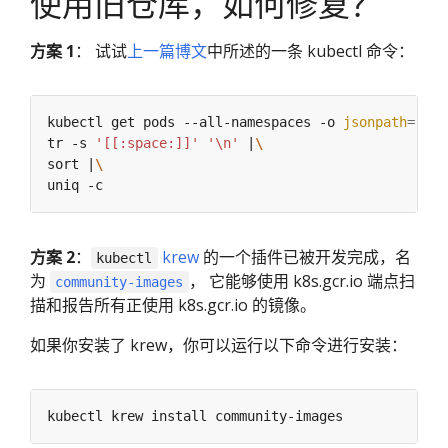
使用旧仓库，如何修复？
方案 1
： 试试
上一篇博文
中所述的一条 kubectl 命令：
kubectl get pods --all-namespaces -o 
jsonpath
=
"{.i
tr -s 
'[[:space:]]'
'\n'
 |
sort |
方案 2
：
krew
的一个插件已被开发完成，名
kubectl
为
， 它能够使用 k8s.gcr.io 端点扫
community-images
描和报告所有正使用 k8s.gcr.io 的镜像。
如果你安装了 krew，你可以运行以下命令进行安装：