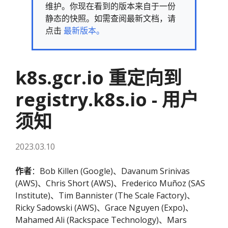
维护。你现在看到的版本来自于一份
静态的快照。如需查阅最新文档，请
点击
最新版本。
k8s.gcr.io 重定向到
registry.k8s.io - 用户
须知
2023.03.10
作者
：Bob Killen (Google)、Davanum Srinivas
(AWS)、Chris Short (AWS)、Frederico Muñoz (SAS
Institute)、Tim Bannister (The Scale Factory)、
Ricky Sadowski (AWS)、Grace Nguyen (Expo)、
Mahamed Ali (Rackspace Technology)、Mars