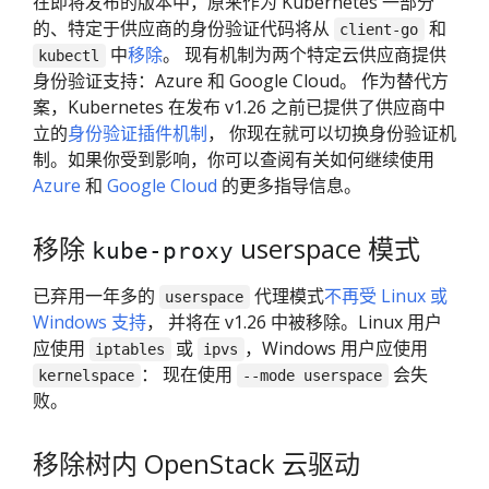
在即将发布的版本中，原来作为 Kubernetes 一部分
的、特定于供应商的身份验证代码将从
和
client-go
中
移除
。 现有机制为两个特定云供应商提供
kubectl
身份验证支持：Azure 和 Google Cloud。 作为替代方
案，Kubernetes 在发布 v1.26 之前已提供了供应商中
立的
身份验证插件机制
， 你现在就可以切换身份验证机
制。如果你受到影响，你可以查阅有关如何继续使用
Azure
和
Google Cloud
的更多指导信息。
移除
userspace 模式
kube-proxy
已弃用一年多的
代理模式
不再受 Linux 或
userspace
Windows 支持
， 并将在 v1.26 中被移除。Linux 用户
应使用
或
，Windows 用户应使用
iptables
ipvs
： 现在使用
会失
kernelspace
--mode userspace
败。
移除树内 OpenStack 云驱动