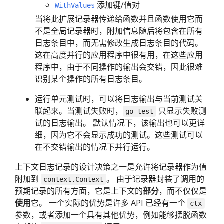
添加键/值对
WithValues
当将此扩展记录器传递给函数并且函数使用它而
不是全局记录器时，附加信息随后将包含在所有
日志条目中，而无需修改生成日志条目的代码。
这在高度并行的应用程序中很有用，在这些应用
程序中，由于不同操作的输出会交错，因此很难
识别某个操作的所有日志条目。
运行单元测试时，可以将日志输出与当前测试关
联起来。当测试失败时，
只显示失败测
go test
试的日志输出。 默认情况下，该输出也可以更详
细，因为它不会显示成功的测试。这些测试可以
在不交错输出的情况下并行运行。
上下文日志记录的设计决策之一是允许将记录器作为值
附加到
。 由于记录器封装了调用的
context.Context
预期记录的所有方面，它是上下文的
部分
，而不仅仅是
使用
它。 一个实际的优势是许多 API 已经有一个
ctx
参数，或者添加一个具有其他优势，例如能够摆脱函数