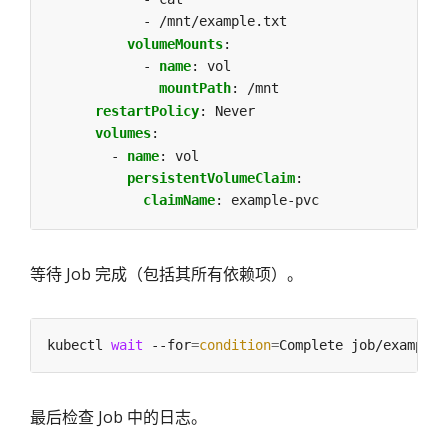
- /mnt/example.txt
volumeMounts
:
- 
name
:
vol
mountPath
:
/mnt
restartPolicy
:
Never
volumes
:
- 
name
:
vol
persistentVolumeClaim
:
claimName
:
example-pvc
等待 Job 完成（包括其所有依赖项）。
kubectl 
wait
 --for
=
condition
=
最后检查 Job 中的日志。