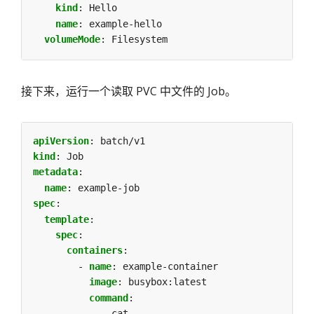
kind
:
Hello
name
:
example-hello
volumeMode
:
Filesystem
接下来，运行一个读取 PVC 中文件的 Job。
apiVersion
:
batch/v1
kind
:
Job
metadata
:
name
:
example-job
spec
:
template
:
spec
:
containers
:
- 
name
:
example-container
image
:
busybox:latest
command
:
- cat