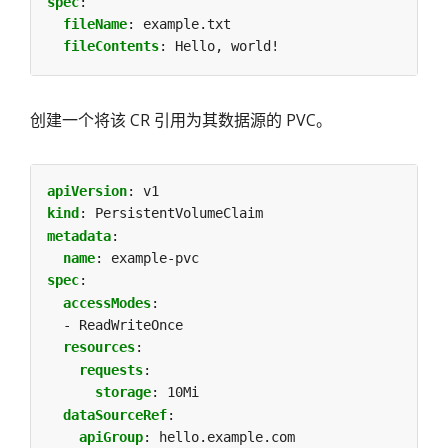
spec
:
fileName
:
example.txt
fileContents
:
Hello, world!
创建一个将该 CR 引用为其数据源的 PVC。
apiVersion
:
v1
kind
:
PersistentVolumeClaim
metadata
:
name
:
example-pvc
spec
:
accessModes
:
- ReadWriteOnce
resources
:
requests
:
storage
:
10Mi
dataSourceRef
:
apiGroup
:
hello.example.com