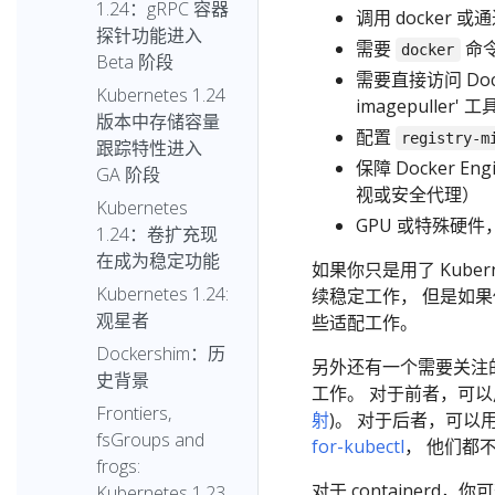
1.24：gRPC 容器
调用 docker 
探针功能进入
需要
命令
docker
Beta 阶段
需要直接访问 Dock
Kubernetes 1.24
imagepuller' 
版本中存储容量
配置
registry-m
跟踪特性进入
保障 Docker 
GA 阶段
视或安全代理）
Kubernetes
GPU 或特殊硬件
1.24：卷扩充现
在成为稳定功能
如果你只是用了 Kuber
Kubernetes 1.24:
续稳定工作， 但是如果
观星者
些适配工作。
Dockershim：历
另外还有一个需要关注
史背景
工作。 对于前者，可
Frontiers,
射
)。 对于后者，可
fsGroups and
for-kubectl
， 他们都不
frogs:
对于 containerd
Kubernetes 1.23