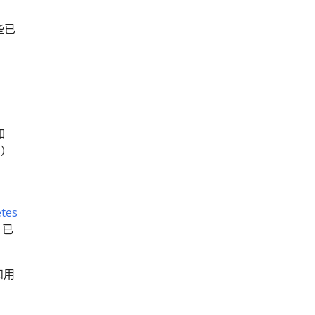
些已
如
I）
tes
 已
和用