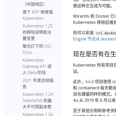
（中国地区）
使这种交互成为可能。
逐个 KEP 地增强
Mirantis 和 Docker 已
Kubernetes
Kubernetes 移
Kubernetes 1.25
的移除说明和主
你可以安装
cri-docke
要变更
Engine 节点从 dockers
聚光灯下的 SIG
Docs
现在是否有在
Kubernetes
Kubernetes 所有
Gateway API 进
证。
入 Beta 阶段
2021 年度总结报
此外，
kind
项目使用 c
告
和 containerd 
目也遵循同样的模式，从
Kubernetes 1.24:
4.x 从 2019 年 
StatefulSet 的最
大不可用副本数
至于其他示例和参考资料，你
Kubernetes 1.24