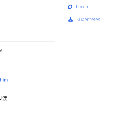
Forum
Kubernetes
为
。
him
个过渡