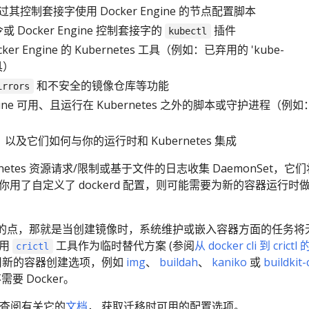
或通过其控制套接字使用 Docker Engine 的节点配置脚本
或 Docker Engine 控制套接字的
插件
kubectl
er Engine 的 Kubernetes 工具（例如：已弃用的 'kube-
工具）
和不安全的镜像仓库等功能
irrors
Engine 可用、且运行在 Kubernetes 之外的脚本或守护进程（例
，以及它们如何与你的运行时和 Kubernetes 集成
netes 资源请求/限制或基于文件的日志收集 DaemonSet，它
你用了自定义了 dockerd 配置，则可能需要为新的容器运行时
的点，那就是当创建镜像时，系统维护或嵌入容器方面的任务将
以用
工具作为临时替代方案 (参阅
从 docker cli 到 crictl
crictl
以用新的容器创建选项，例如
img
、
buildah
、
kaniko
或
buildkit-c
需要 Docker。
，你可查阅有关它的
文档
， 获取迁移时可用的配置选项。