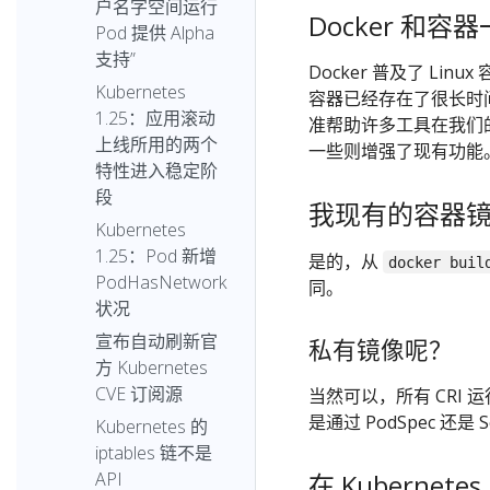
户名字空间运行
Docker 和容
Pod 提供 Alpha
支持”
Docker 普及了 Li
Kubernetes
容器已经存在了很长时间，
1.25：应用滚动
准帮助许多工具在我们的
上线所用的两个
一些则增强了现有功能
特性进入稳定阶
段
我现有的容器
Kubernetes
1.25：Pod 新增
是的，从
docker buil
PodHasNetwork
同。
状况
宣布自动刷新官
私有镜像呢？
方 Kubernetes
CVE 订阅源
当然可以，所有 CRI 运行
是通过 PodSpec 还是 Se
Kubernetes 的
iptables 链不是
在 Kubernete
API