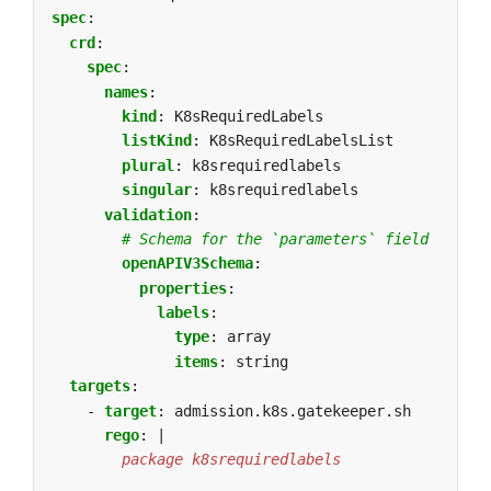
spec
:
crd
:
spec
:
names
:
kind
:
K8sRequiredLabels
listKind
:
K8sRequiredLabelsList
plural
:
k8srequiredlabels
singular
:
k8srequiredlabels
validation
:
# Schema for the `parameters` field
openAPIV3Schema
:
properties
:
labels
:
type
:
array
items
:
string
targets
:
- 
target
:
admission.k8s.gatekeeper.sh
rego
:
|