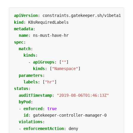
apiVersion
:
constraints.gatekeeper.sh/v1beta1
kind
:
K8sRequiredLabels
metadata
:
name
:
ns-must-have-hr
spec
:
match
:
kinds
:
- 
apiGroups
:
[
""
]
kinds
:
[
"Namespace"
]
parameters
:
labels
:
[
"hr"
]
status
:
auditTimestamp
:
"2019-08-06T01:46:13Z"
byPod
:
- 
enforced
:
true
id
:
gatekeeper-controller-manager-0
violations
:
- 
enforcementAction
:
deny