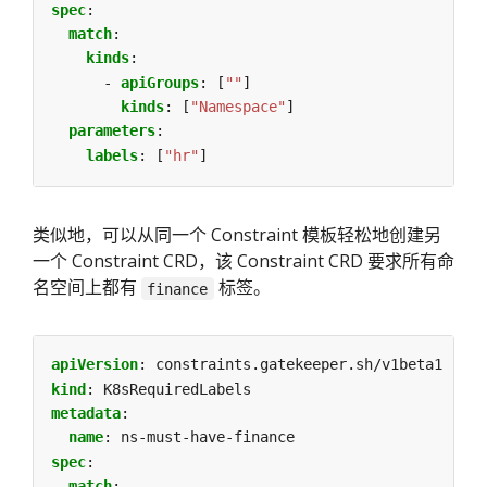
spec
:
match
:
kinds
:
- 
apiGroups
:
[
""
]
kinds
:
[
"Namespace"
]
parameters
:
labels
:
[
"hr"
]
类似地，可以从同一个 Constraint 模板轻松地创建另
一个 Constraint CRD，该 Constraint CRD 要求所有命
名空间上都有
标签。
finance
apiVersion
:
constraints.gatekeeper.sh/v1beta1
kind
:
K8sRequiredLabels
metadata
:
name
:
ns-must-have-finance
spec
:
match
: