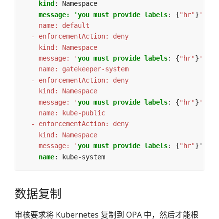
kind
:
Namespace
message: 'you must provide labels
:
{
"hr"
}
    message: '
you must provide labels
:
{
"hr"
}
    message: '
you must provide labels
:
{
"hr"
}
    message: '
you must provide labels
:
{
"hr"
}'
name
:
kube-system
数据复制
审核要求将 Kubernetes 复制到 OPA 中，然后才能根