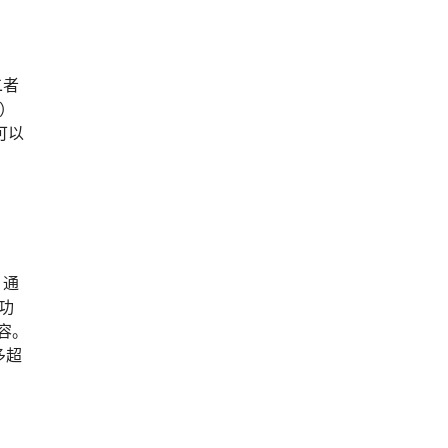
二者
s）
可以
，通
些功
容。
多超