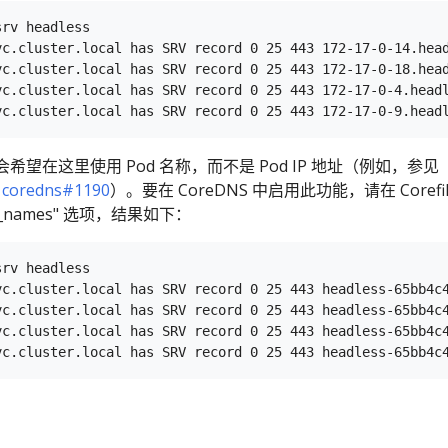
rv headless

vc.cluster.local has SRV record 0 25 443 172-17-0-14.head
vc.cluster.local has SRV record 0 25 443 172-17-0-18.head
vc.cluster.local has SRV record 0 25 443 172-17-0-4.headl
望在这里使用 Pod 名称，而不是 Pod IP 地址（例如，参见
和
coredns#1190
）。要在 CoreDNS 中启用此功能，请在 Corefil
od_names" 选项，结果如下：
rv headless

vc.cluster.local has SRV record 0 25 443 headless-65bb4c4
vc.cluster.local has SRV record 0 25 443 headless-65bb4c4
vc.cluster.local has SRV record 0 25 443 headless-65bb4c4