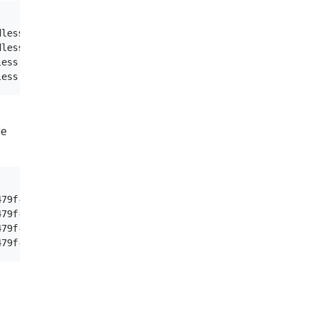
less.default.svc.cluster.local.

less.default.svc.cluster.local.

ess.default.svc.cluster.local.

e
79f-qv84p.headless.default.svc.cluster.local.

79f-zc8lx.headless.default.svc.cluster.local.

79f-q7lf2.headless.default.svc.cluster.local.
