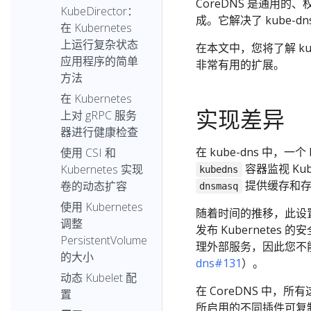
CoreDNS 是通用的、
KubeDirector：
成。它解决了 kube
在 Kubernetes
上运行复杂状态
在本文中，您将了解 kub
应用程序的简单
非常有用的扩展。
方法
在 Kubernetes
实现差异
上对 gRPC 服务
器进行健康检查
在 kube-dns 中，一
使用 CSI 和
容器监视 Kube
Kubernetes 实现
kubedns
提供缓存和存
卷的动态扩容
dnsmasq
使用 Kubernetes
随着时间的推移，此设
调整
发布 Kubernetes
PersistentVolume
理外部服务，因此您不
的大小
dns#131
）。
动态 Kubelet 配
在 CoreDNS 中，
置
所启用的不同插件可复制（