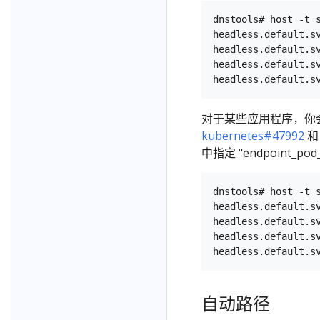
dnstools# host -t s
headless.default.s
headless.default.s
headless.default.s
对于某些应用程序，你会希
kubernetes#47992
中指定 "endpoint_p
dnstools# host -t s
headless.default.s
headless.default.s
headless.default.s
自动路径