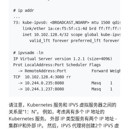
# ip addr

...

73: kube-ipvs0: <BROADCAST,NOARP> mtu 1500 qdisc n
    link/ether 1a:ce:f5:5f:c1:4d brd ff:ff:ff:ff:ff
    inet 10.102.128.4/32 scope global kube-ipvs0

       valid_lft forever preferred_lft forever

# ipvsadm -ln

IP Virtual Server version 1.2.1 (size=4096)

Prot LocalAddress:Port Scheduler Flags

  -> RemoteAddress:Port           Forward Weight A
TCP  10.102.128.4:3080 rr

  -> 10.244.0.235:8080            Masq    1      0 
请注意，Kubernetes 服务和 IPVS 虚拟服务器之间的
关系是“1：N”。 例如，考虑具有多个 IP 地址的
Kubernetes 服务。 外部 IP 类型服务有两个 IP 地址 -
集群IP和外部 IP。 然后，IPVS 代理将创建2个 IPVS 虚