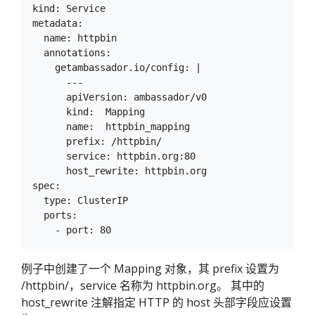
kind: Service

metadata:

  name: httpbin

  annotations:

    getambassador.io/config: |

      ---

      apiVersion: ambassador/v0

      kind:  Mapping

      name:  httpbin_mapping

      prefix: /httpbin/

      service: httpbin.org:80

      host_rewrite: httpbin.org

spec:

  type: ClusterIP

  ports:

例子中创建了一个 Mapping 对象，其 prefix 设置为
/httpbin/，service 名称为 httpbin.org。 其中的
host_rewrite 注解指定 HTTP 的 host 头部字段应设置