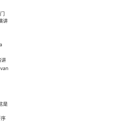
部门
 演讲
a
演讲
van
这是
开序