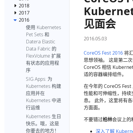
2018
Kuber
2017
2016
见面会
使用 Kubernetes
Pet Sets 和
2016.05.03
Datera Elastic
Data Fabric 的
CoreOS Fest 2016
将汇
FlexVolume 扩展
思想领袖。 这是第二次年
有状态的应用程
CoreOS 相信 Kube
序
适的容器编排组件。
SIG Apps: 为
在今年的 CoreOS Fes
Kubernetes 构建
性能和可伸缩性，持续交付以及
应用并在
息。 此外，这里将有
Kubernetes 中进
方面面。
行运维
Kubernetes 生日
不要错过
柏林
会议上的
快乐。哦，这是
你要去的地方！
深入了解 Kuber