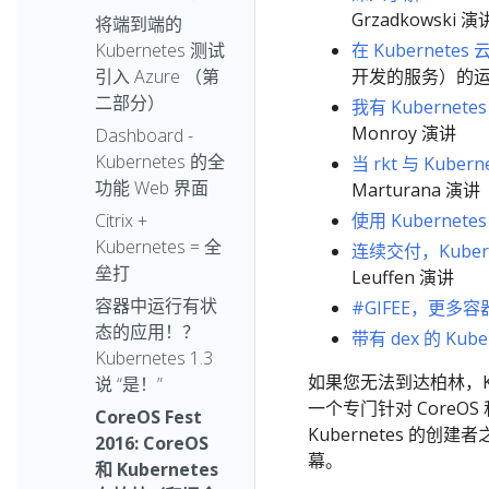
Grzadkowski 演
将端到端的
在 Kubernet
Kubernetes 测试
开发的服务）的运营和基
引入 Azure （第
二部分）
我有 Kubernet
Monroy 演讲
Dashboard -
Kubernetes 的全
当 rkt 与 Kub
功能 Web 界面
Marturana 演讲
使用 Kuberne
Citrix +
Kubernetes = 全
连续交付，Kubern
垒打
Leuffen 演讲
容器中运行有状
#GIFEE，更多
态的应用！？
带有 dex 的 Kub
Kubernetes 1.3
如果您无法到达柏林，Kuber
说 “是！”
一个专门针对 CoreOS 
CoreOS Fest
Kubernetes 的创建
2016: CoreOS
幕。
和 Kubernetes