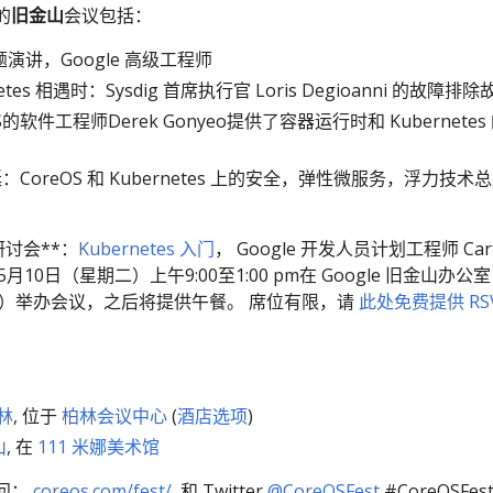
的
旧金山
会议包括：
主题演讲，Google 高级工程师
rnetes 相遇时：Sysdig 首席执行官 Loris Degioanni 的故障排除
reOS的软件工程师Derek Gonyeo提供了容器运行时和 Kubernetes
CoreOS 和 Kubernetes 上的安全，弹性微服务，浮力技术
s 研讨会**：
Kubernetes 入门
， Google 开发人员计划工程师 Cart
in 于5月10日（星期二）上午9:00至1:00 pm在 Google 旧金山办公室
第7层）举办会议，之后将提供午餐。 席位有限，请
此处免费提供 RS
柏林
, 位于
柏林会议中心
(
酒店选项
)
山
, 在
111 米娜美术馆
问：
coreos.com/fest/
和 Twitter
@CoreOSFest
#CoreOSFes