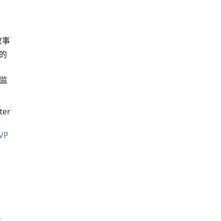
故事
 的
总监
er
VP
t