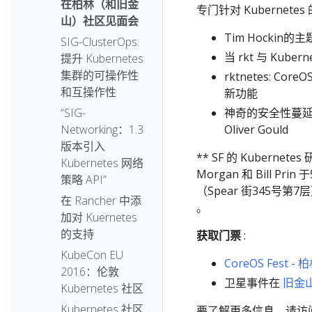
在柏林（和旧金
专门针对 Kubernetes 
山）社区见面会
Tim Hockin的
SIG-ClusterOps:
当 rkt 与 Kube
提升 Kubernetes
集群的可操作性
rktnetes: Co
和互操作性
新功能
神奇的安全性蔓延：
“SIG-
Oliver Gould
Networking：1.3
版本引入
** SF 的 Kubernete
Kubernetes 网络
Morgan 和 Bill Pr
策略 API”
（Spear 街345号
在 Rancher 中添
。
加对 Kuernetes
的支持
获取门票
:
KubeCon EU
CoreOS Fest - 
2016：伦敦
卫星事件在
旧金
Kubernetes 社区
Kubernetes 社区
要了解更多信息，请访