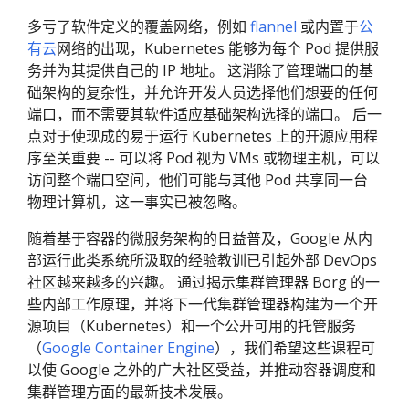
多亏了软件定义的覆盖网络，例如
flannel
或内置于
公
有云
网络的出现，Kubernetes 能够为每个 Pod 提供服
务并为其提供自己的 IP 地址。 这消除了管理端口的基
础架构的复杂性，并允许开发人员选择他们想要的任何
端口，而不需要其软件适应基础架构选择的端口。 后一
点对于使现成的易于运行 Kubernetes 上的开源应用程
序至关重要 -- 可以将 Pod 视为 VMs 或物理主机，可以
访问整个端口空间，他们可能与其他 Pod 共享同一台
物理计算机，这一事实已被忽略。
随着基于容器的微服务架构的日益普及，Google 从内
部运行此类系统所汲取的经验教训已引起外部 DevOps
社区越来越多的兴趣。 通过揭示集群管理器 Borg 的一
些内部工作原理，并将下一代集群管理器构建为一个开
源项目（Kubernetes）和一个公开可用的托管服务
（
Google Container Engine
），我们希望这些课程可
以使 Google 之外的广大社区受益，并推动容器调度和
集群管理方面的最新技术发展。