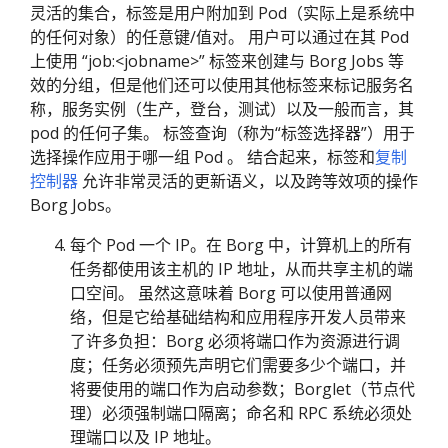
灵活的集合，标签是用户附加到 Pod（实际上是系统中
的任何对象）的任意键/值对。 用户可以通过在其 Pod
上使用 “job:<jobname>” 标签来创建与 Borg Jobs 等
效的分组，但是他们还可以使用其他标签来标记服务名
称，服务实例（生产，登台，测试）以及一般而言，其
pod 的任何子集。 标签查询（称为“标签选择器”）用于
选择操作应用于哪一组 Pod 。 结合起来，标签和
复制
控制器
允许非常灵活的更新语义，以及跨等效项的操作
Borg Jobs。
每个 Pod 一个 IP。在 Borg 中，计算机上的所有
任务都使用该主机的 IP 地址，从而共享主机的端
口空间。 虽然这意味着 Borg 可以使用普通网
络，但是它给基础结构和应用程序开发人员带来
了许多负担：Borg 必须将端口作为资源进行调
度；任务必须预先声明它们需要多少个端口，并
将要使用的端口作为启动参数；Borglet（节点代
理）必须强制端口隔离；命名和 RPC 系统必须处
理端口以及 IP 地址。