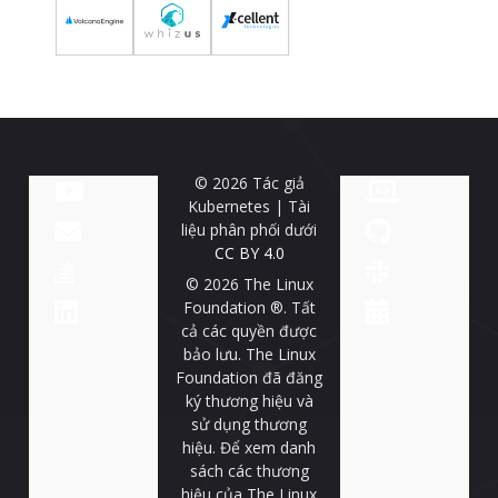
© 2026 Tác giả
Kubernetes | Tài
liệu phân phối dưới
CC BY 4.0
© 2026 The Linux
Foundation ®. Tất
cả các quyền được
bảo lưu. The Linux
Foundation đã đăng
ký thương hiệu và
sử dụng thương
hiệu. Để xem danh
sách các thương
hiệu của The Linux