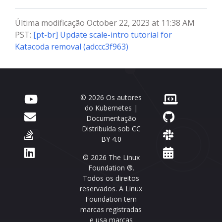
Última modificação October 22, 2023 at 11:38 AM
PST:
[pt-br] Update scale-intro tutorial for
Katacoda removal (adccc3f963)
© 2026 Os autores
do Kubernetes |
Documentação
Distribuída sob
CC
BY 4.0
© 2026 The Linux
Foundation ®.
Todos os direitos
reservados. A Linux
Foundation tem
marcas registradas
e usa marcas