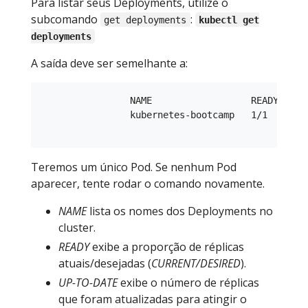
Para listar seus Deployments, utilize o
subcomando
:
get deployments
kubectl get
deployments
A saída deve ser semelhante a:
                NAME                  READY   UP-
                kubernetes-bootcamp   1/1     1  
Teremos um único Pod. Se nenhum Pod
aparecer, tente rodar o comando novamente.
NAME
lista os nomes dos Deployments no
cluster.
READY
exibe a proporção de réplicas
atuais/desejadas (
CURRENT/DESIRED
).
UP-TO-DATE
exibe o número de réplicas
que foram atualizadas para atingir o