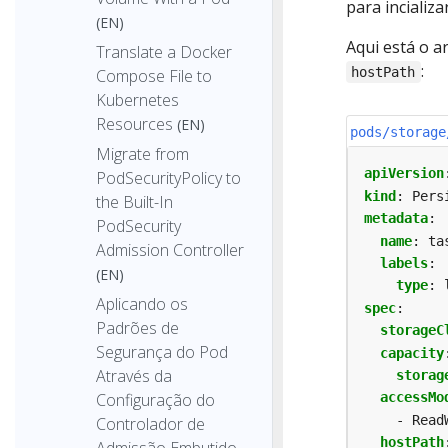
para incializa
(EN)
Aqui está o a
Translate a Docker
:
hostPath
Compose File to
Kubernetes
Resources
(EN)
pods/storage
Migrate from
apiVersion
PodSecurityPolicy to
kind
:
Pers
the Built-In
metadata
:
PodSecurity
name
:
ta
Admission Controller
labels
:
(EN)
type
:
Aplicando os
spec
:
Padrões de
storageC
Segurança do Pod
capacity
Através da
storag
Configuração do
accessMo
- Read
Controlador de
hostPath
Admissão Embutido