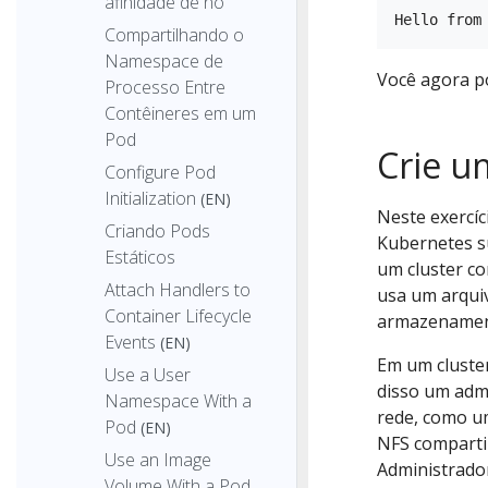
afinidade de nó
Compartilhando o
Namespace de
Você agora po
Processo Entre
Contêineres em um
Pod
Crie u
Configure Pod
Initialization
(EN)
Neste exercíc
Criando Pods
Kubernetes 
Estáticos
um cluster c
Attach Handlers to
usa um arqui
Container Lifecycle
armazenament
Events
(EN)
Em um cluste
Use a User
disso um admi
Namespace With a
rede, como u
Pod
(EN)
NFS comparti
Use an Image
Administrad
Volume With a Pod