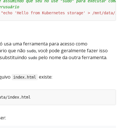
e assumindo que seu nó use "sudo" para executar comandos
erusuário
 
"echo 'Hello from Kubernetes storage' > /mnt/data/index
nó usa uma ferramenta para acesso como
rio que não
, você pode geralmente fazer isso
sudo
 substituindo
pelo nome da outra ferramenta.
sudo
rquivo
existe:
index.html
er: