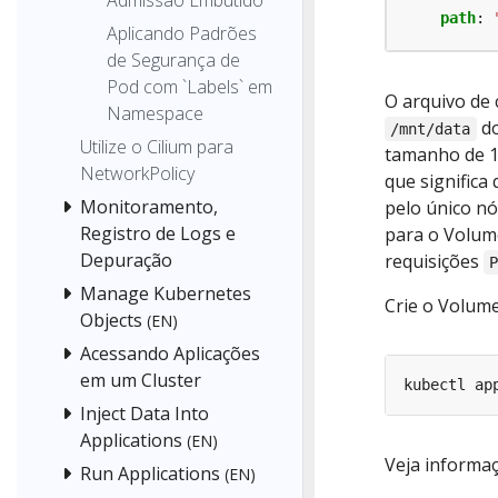
path
:
Aplicando Padrões
de Segurança de
Pod com `Labels` em
O arquivo de 
Namespace
do
/mnt/data
Utilize o Cilium para
tamanho de 1
NetworkPolicy
que significa
Monitoramento,
pelo único nó
Registro de Logs e
para o Volume
Depuração
requisições
Manage Kubernetes
Crie o Volume
Objects
(EN)
Acessando Aplicações
em um Cluster
Inject Data Into
Applications
(EN)
Veja informa
Run Applications
(EN)