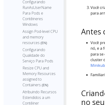
Configurando
RunAsUserName
Você cr
Para Pods e
para ar
Contêineres
Windows
Antes 
Assign Pod-level CPU
and memory
resources
Você pr
(EN)
nó, e a
Configurando
para se
Qualidade do
cluster 
Serviço Para Pods
Minikub
Resize CPU and
Memory Resources
Familia
assigned to
Containers
(EN)
Criand
Atribuindo Recursos
Estendidos a um
no seu
Contêiner