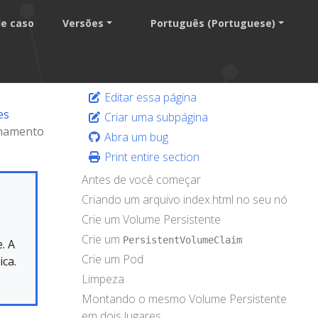
de caso
Versões
Português (Portuguese)
Editar essa página
es
Criar uma subpágina
enamento
Abra um bug
Print entire section
Antes de você começar
Criando um arquivo index.html no seu nó
Crie um Volume Persistente
Crie um
PersistentVolumeClaim
. A
Crie um Pod
ca.
Limpeza
Montando o mesmo Volume Persistente
em dois lugares