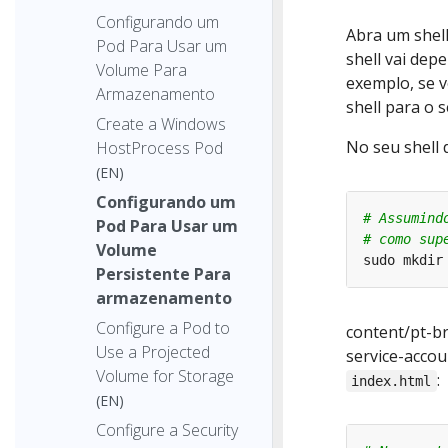
Configurando um
Abra um shell
Pod Para Usar um
shell vai dep
Volume Para
exemplo, se v
Armazenamento
shell para o 
Create a Windows
No seu shell 
HostProcess Pod
(EN)
Configurando um
# Assumind
Pod Para Usar um
# como sup
Volume
Persistente Para
armazenamento
Configure a Pod to
content/pt-b
Use a Projected
service-acco
Volume for Storage
:
index.html
(EN)
Configure a Security