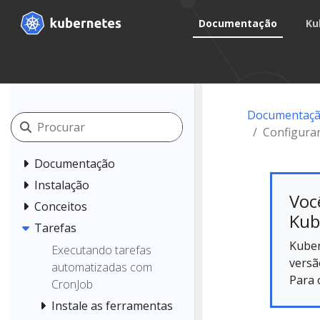
Documentação
Ku
Documentaçã
Configura
Documentação
Instalação
Voc
Conceitos
Kub
Tarefas
Kuber
Executando tarefas
versã
automatizadas com
Para 
CronJob
Instale as ferramentas