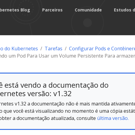
bernetes Blog
Parceiros
Comunidade
Estudos 
o do Kubernetes
Tarefas
Configurar Pods e Contêiner
ndo um Pod Para Usar um Volume Persistente Para armaz
ê está vendo a documentação do
ernetes versão: v1.32
netes v1.32 a documentação não é mais mantida ativamente
o que você está visualizando no momento é uma cópia estáti
obter a documentação atualizada, consulte
última versão.