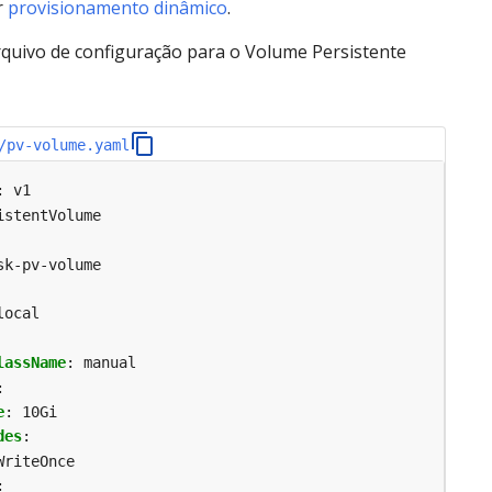
r
provisionamento dinâmico
.
rquivo de configuração para o Volume Persistente
/pv-volume.yaml
:
v1
istentVolume
sk-pv-volume
local
lassName
:
manual
:
e
:
10Gi
des
:
WriteOnce
: