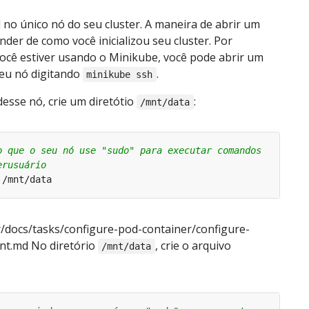
 no único nó do seu cluster. A maneira de abrir um
ender de como você inicializou seu cluster. Por
ocê estiver usando o Minikube, você pode abrir um
seu nó digitando
.
minikube ssh
desse nó, crie um diretótio
:
/mnt/data
o que o seu nó use "sudo" para executar comandos 
erusuário
r/docs/tasks/configure-pod-container/configure-
unt.md No diretório
, crie o arquivo
/mnt/data