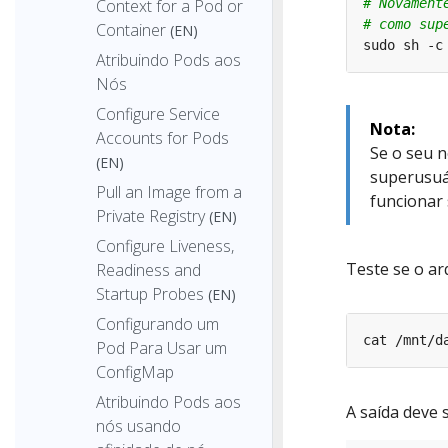
Context for a Pod or
# Novament
# como sup
Container
(EN)
sudo sh -c
Atribuindo Pods aos
Nós
Configure Service
Nota:
Accounts for Pods
Se o seu 
(EN)
superusuá
Pull an Image from a
funcionar
Private Registry
(EN)
Configure Liveness,
Teste se o a
Readiness and
Startup Probes
(EN)
Configurando um
Pod Para Usar um
ConfigMap
Atribuindo Pods aos
A saída deve s
nós usando