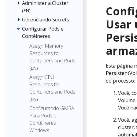
Administer a Cluster
Confi
(EN)
Gerenciando Secrets
Usar
Configurar Pods e
Persi
Contêineres
Assign Memory
arma
Resources to
Containers and Pods
Esta página 
(EN)
PersistentVo
Assign CPU
do processo:
Resources to
Containers and Pods
Você, co
(EN)
Volume 
Você nã
Configurando GMSA
Para Pods e
Você, a
Contêineres
cluster,
Windows
automat