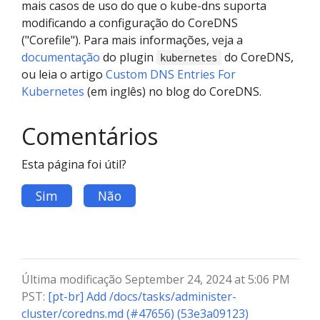
mais casos de uso do que o kube-dns suporta
modificando a configuração do CoreDNS
("Corefile"). Para mais informações, veja a
documentação
do plugin
do CoreDNS,
kubernetes
ou leia o artigo
Custom DNS Entries For
Kubernetes
(em inglês) no blog do CoreDNS.
Comentários
Esta página foi útil?
Sim
Não
Última modificação September 24, 2024 at 5:06 PM
PST:
[pt-br] Add /docs/tasks/administer-
cluster/coredns.md (#47656) (53e3a09123)