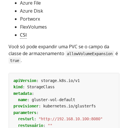
Azure File
Azure Disk
Portworx
FlexVolumes
CSI
Você só pode expandir uma PVC se o campo da
classe de armazenamento
é
allowVolumeExpansion
.
true
apiVersion
:
storage.k8s.io/v1
kind
:
StorageClass
metadata
:
name
:
gluster-vol-default
provisioner
:
kubernetes.io/glusterfs
parameters
:
resturl
:
"http://192.168.10.100:8080"
restusuário
:
""