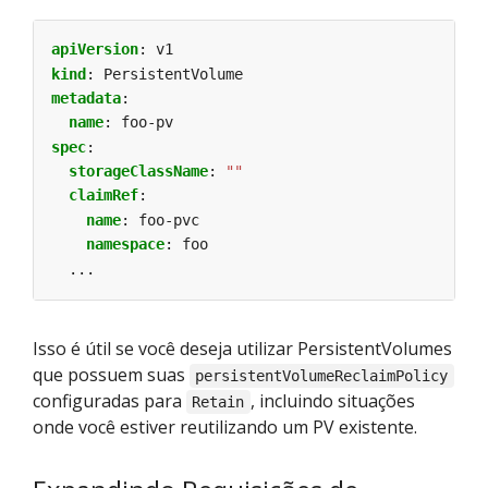
apiVersion
:
v1
kind
:
PersistentVolume
metadata
:
name
:
foo-pv
spec
:
storageClassName
:
""
claimRef
:
name
:
foo-pvc
namespace
:
foo
...
Isso é útil se você deseja utilizar PersistentVolumes
que possuem suas
persistentVolumeReclaimPolicy
configuradas para
, incluindo situações
Retain
onde você estiver reutilizando um PV existente.