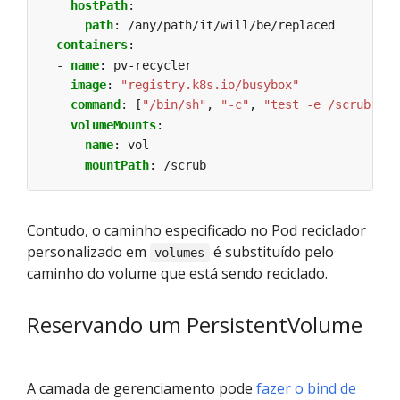
hostPath
:
path
:
/any/path/it/will/be/replaced
containers
:
- 
name
:
pv-recycler
image
:
"registry.k8s.io/busybox"
command
:
[
"/bin/sh"
,
"-c"
,
"test -e /scrub && 
volumeMounts
:
- 
name
:
vol
mountPath
:
/scrub
Contudo, o caminho especificado no Pod reciclador
personalizado em
é substituído pelo
volumes
caminho do volume que está sendo reciclado.
Reservando um PersistentVolume
A camada de gerenciamento pode
fazer o bind de