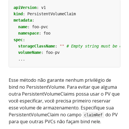
apiVersion
:
v1
kind
:
PersistentVolumeClaim
metadata
:
name
:
foo-pvc
namespace
:
foo
spec
:
storageClassName
:
""
# Empty string must be expl
volumeName
:
foo-pv
...
Esse método não garante nenhum privilégio de
bind no PersistentVolume. Para evitar que alguma
outra PersistentVolumeClaims possa usar o PV que
você especificar, você precisa primeiro reservar
esse volume de armazenamento. Especifique sua
PersistentVolumeClaim no campo
do PV
claimRef
para que outras PVCs não façam bind nele.