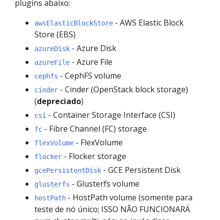
plugins abaixo:
- AWS Elastic Block
awsElasticBlockStore
Store (EBS)
- Azure Disk
azureDisk
- Azure File
azureFile
- CephFS volume
cephfs
- Cinder (OpenStack block storage)
cinder
(
depreciado
)
- Container Storage Interface (CSI)
csi
- Fibre Channel (FC) storage
fc
- FlexVolume
flexVolume
- Flocker storage
flocker
- GCE Persistent Disk
gcePersistentDisk
- Glusterfs volume
glusterfs
- HostPath volume (somente para
hostPath
teste de nó único; ISSO NÃO FUNCIONARÁ