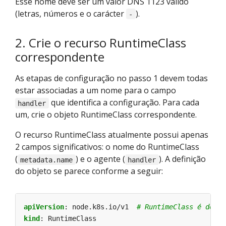
Esse nome deve ser um valor DNS 1123 válido
(letras, números e o carácter
).
-
2. Crie o recurso RuntimeClass
correspondente
As etapas de configuração no passo 1 devem todas
estar associadas a um nome para o campo
que identifica a configuração. Para cada
handler
um, crie o objeto RuntimeClass correspondente.
O recurso RuntimeClass atualmente possui apenas
2 campos significativos: o nome do RuntimeClass
(
) e o agente (
). A definição
metadata.name
handler
do objeto se parece conforme a seguir:
apiVersion
:
node.k8s.io/v1 
# RuntimeClass é defin
kind
:
RuntimeClass