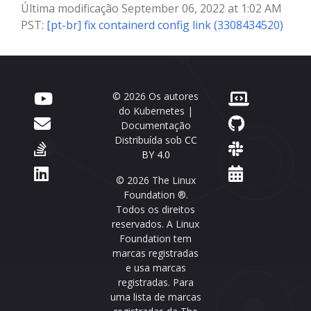
Última modificação September 06, 2022 at 1:02 AM
PST:
[pt-br] fix containerd config link (3308434520)
© 2026 Os autores
do Kubernetes |
Documentação
Distribuída sob
CC
BY 4.0
© 2026 The Linux
Foundation ®.
Todos os direitos
reservados. A Linux
Foundation tem
marcas registradas
e usa marcas
registradas. Para
uma lista de marcas