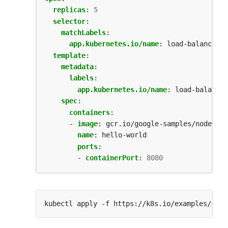
replicas
:
5
selector
:
matchLabels
:
app.kubernetes.io/name
:
load-balancer-e
template
:
metadata
:
labels
:
app.kubernetes.io/name
:
load-balancer
spec
:
containers
:
- 
image
:
gcr.io/google-samples/node-hel
name
:
hello-world
ports
:
- 
containerPort
:
8080