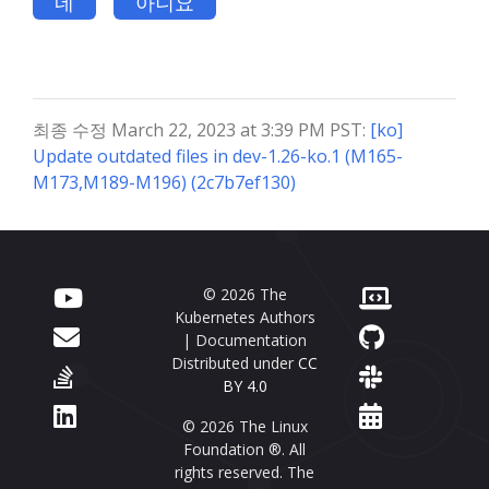
네
아니요
최종 수정 March 22, 2023 at 3:39 PM PST:
[ko]
Update outdated files in dev-1.26-ko.1 (M165-
M173,M189-M196) (2c7b7ef130)
© 2026 The
Kubernetes Authors
| Documentation
Distributed under
CC
BY 4.0
© 2026 The Linux
Foundation ®. All
rights reserved. The