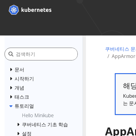
쿠버네티스 문
AppArm
문서
시작하기
해당
개념
Kub
태스크
는 문
튜토리얼
Hello Minikube
쿠버네티스 기초 학습
App
설정