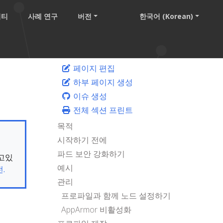
니티
사례 연구
버전
한국어 (Korean)
페이지 편집
하부 페이지 생성
이슈 생성
전체 섹션 프린트
목적
시작하기 전에
파드 보안 강화하기
보고있
예시
.
관리
프로파일과 함께 노드 설정하기
AppArmor 비활성화