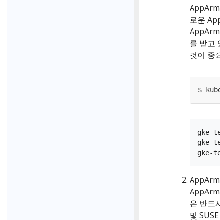
AppAr
로운 A
AppAr
를 받고 
것이 중
$ kub
gke-t
gke-t
AppAr
AppAr
은 반드시
및 SUS