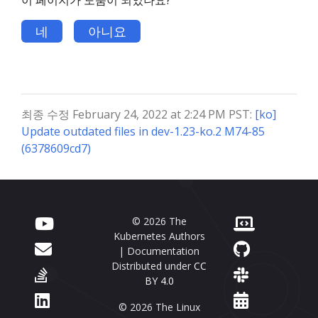
이 페이지가 도움이 되었나요?
네
아니요
최종 수정 February 24, 2022 at 2:24 PM PST:
[ko]
Update outdated files in dev-1.23-ko.2 M74-85
(6378609cd7)
© 2026 The
Kubernetes Authors
| Documentation
Distributed under
CC
BY 4.0
© 2026 The Linux