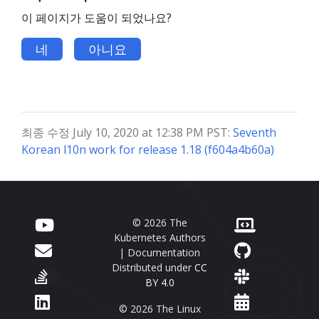
이 페이지가 도움이 되었나요?
네
아니요
최종 수정 July 10, 2020 at 12:38 PM PST:
Seventh
Korean l10n work for release 1.18 (f604a4b60a)
© 2026 The
Kubernetes Authors
| Documentation
Distributed under
CC
BY 4.0
© 2026 The Linux