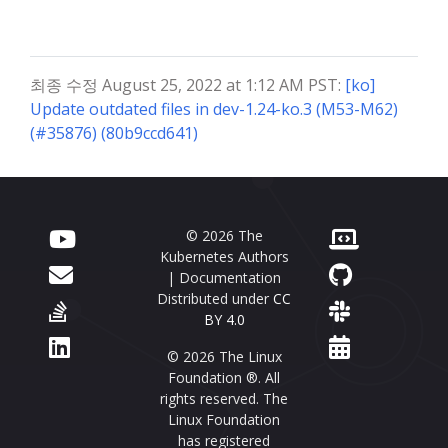
최종 수정 August 25, 2022 at 1:12 AM PST:
[ko]
Update outdated files in dev-1.24-ko.3 (M53-M62)
(#35876) (80b9ccd641)
© 2026 The
Kubernetes Authors
| Documentation
Distributed under
CC
BY 4.0
© 2026 The Linux
Foundation ®. All
rights reserved. The
Linux Foundation
has registered