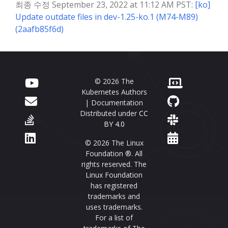
최종 수정 September 23, 2022 at 11:12 AM PST:
[ko]
Update outdate files in dev-1.25-ko.1 (M74-M89)
(2aafb85f6d)
© 2026 The
Kubernetes Authors
| Documentation
Distributed under
CC
BY 4.0
© 2026 The Linux
Foundation ®. All
rights reserved. The
Linux Foundation
has registered
trademarks and
uses trademarks.
For a list of