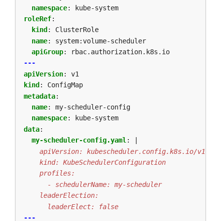
namespace
:
kube-system
roleRef
:
kind
:
ClusterRole
name
:
system:volume-scheduler
apiGroup
:
rbac.authorization.k8s.io
---
apiVersion
:
v1
kind
:
ConfigMap
metadata
:
name
:
my-scheduler-config
namespace
:
kube-system
data
:
my-scheduler-config.yaml
:
|
      leaderElect: false
---