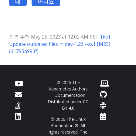
네
아니요
최종 수정 May 25, 2023 at 12:02 AM PST:
[ko]
Update outdated files in dev-1.26.-ko.1 [M23]
(31795a993f)
© 2026 The
Kubernetes Authors
| Documentation
Distributed under
CC
BY 4.0
© 2026 The Linux
Foundation ®. All
rights reserved. The