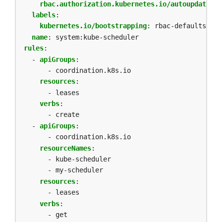
rbac.authorization.kubernetes.io/autoupdate
:
"
labels
:
kubernetes.io/bootstrapping
:
rbac-defaults
name
:
system:kube-scheduler
rules
:
- 
apiGroups
:
- coordination.k8s.io
resources
:
- leases
verbs
:
- create
- 
apiGroups
:
- coordination.k8s.io
resourceNames
:
- kube-scheduler
- my-scheduler
resources
:
- leases
verbs
:
- get