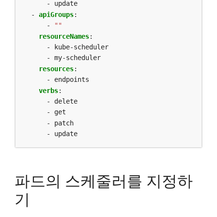
- update
- 
apiGroups
:
- 
""
resourceNames
:
- kube-scheduler
- my-scheduler
resources
:
- endpoints
verbs
:
- delete
- get
- patch
- update
파드의 스케줄러를 지정하
기