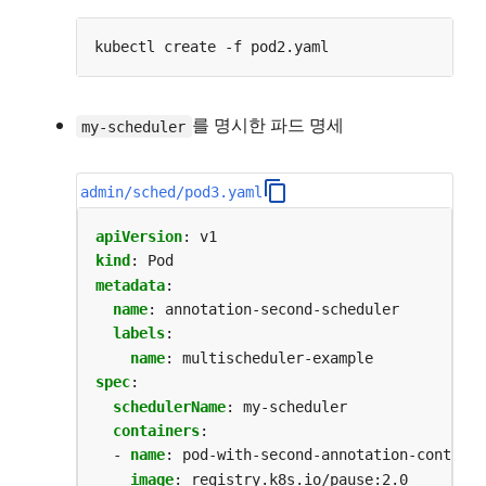
를 명시한 파드 명세
my-scheduler
admin/sched/pod3.yaml
apiVersion
:
v1
kind
:
Pod
metadata
:
name
:
annotation-second-scheduler
labels
:
name
:
multischeduler-example
spec
:
schedulerName
:
my-scheduler
containers
:
- 
name
:
pod-with-second-annotation-containe
image
:
registry.k8s.io/pause:2.0