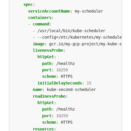
spec
:
serviceAccountName
:
my-scheduler
containers
:
- 
command
:
- /usr/local/bin/kube-scheduler
- --config=/etc/kubernetes/my-scheduler/my
image
:
gcr.io/my-gcp-project/my-kube-sched
livenessProbe
:
httpGet
:
path
:
/healthz
port
:
10259
scheme
:
HTTPS
initialDelaySeconds
:
15
name
:
kube-second-scheduler
readinessProbe
:
httpGet
:
path
:
/healthz
port
:
10259
scheme
:
HTTPS
resources
: