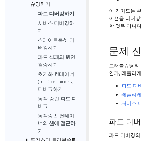
슈팅하기
이 가이드는 
파드 디버깅하기
이션을 디버깅
서비스 디버깅하
한 것은 아니
기
스테이트풀셋 디
문제 
버깅하기
파드 실패의 원인
검증하기
트러블슈팅의 
인가, 레플리
초기화 컨테이너
(Init Containers)
파드 디
디버그하기
레플리케
동작 중인 파드 디
서비스 
버그
동작중인 컨테이
파드 디
너의 셸에 접근하
기
파드 디버깅의 
클러스터 트러블슈팅