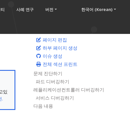
니티
사례 연구
버전
한국어 (Korean)
페이지 편집
하부 페이지 생성
이슈 생성
전체 섹션 프린트
문제 진단하기
파드 디버깅하기
레플리케이션컨트롤러 디버깅하기
보고있
서비스 디버깅하기
.
다음 내용