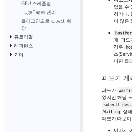
GPU 스케줄링
었을 수 
HugePages 관리
하거나,
더 많은
플러그인으로 kubectl 확
장
hostPor
튜토리얼
때, 파드
레퍼런스
경우
ho
스(Ser
기여
다면 클
파드가 계속
파드가
Waiti
었지만 해당 노
kubectl desc
상태에
Waiting
패했기 때문이다
이미지 