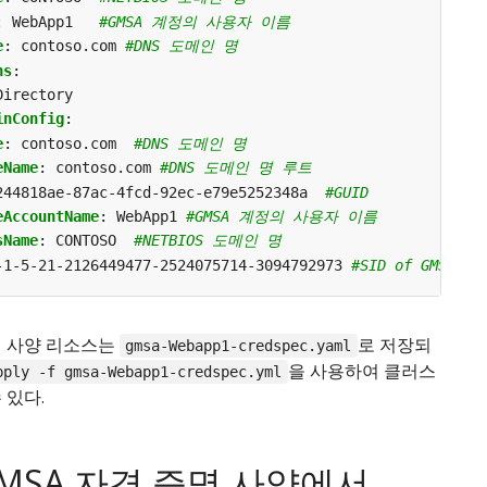
:
WebApp1  
#GMSA 계정의 사용자 이름
e
:
contoso.com
#DNS 도메인 명
ns
:
Directory
inConfig
:
e
:
contoso.com 
#DNS 도메인 명
eName
:
contoso.com
#DNS 도메인 명 루트
244818ae-87ac-4fcd-92ec-e79e5252348a 
#GUID
eAccountName
:
WebApp1
#GMSA 계정의 사용자 이름
sName
:
CONTOSO 
#NETBIOS 도메인 명
-1-5-21-2126449477-2524075714-3094792973
#SID of GMSA
명 사양 리소스는
로 저장되
gmsa-Webapp1-credspec.yaml
을 사용하여 클러스
pply -f gmsa-Webapp1-credspec.yml
 있다.
MSA 자격 증명 사양에서