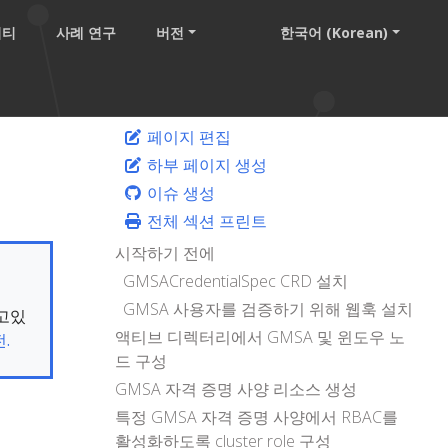
니티
사례 연구
버전
한국어 (Korean)
페이지 편집
하부 페이지 생성
이슈 생성
전체 섹션 프린트
시작하기 전에
GMSACredentialSpec CRD 설치
GMSA 사용자를 검증하기 위해 웹훅 설치
보고있
액티브 디렉터리에서 GMSA 및 윈도우 노
.
드 구성
GMSA 자격 증명 사양 리소스 생성
특정 GMSA 자격 증명 사양에서 RBAC를
활성화하도록 cluster role 구성