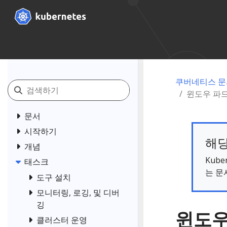
쿠버네티스 문
윈도우 파드
문서
시작하기
해당
개념
Kub
태스크
는 문
도구 설치
모니터링, 로깅, 및 디버
깅
윈도우
클러스터 운영