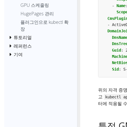
GPU 스케줄링
- 
Name
Scop
HugePages 관리
CmsPlugi
플러그인으로 kubectl 확
- Active
장
DomainJo
튜토리얼
DnsNam
DnsTre
레퍼런스
Guid
:
기여
Machin
NetBio
Sid
:
S
위의 자격 증
고
kubectl a
터에 적용될 수
특정 G