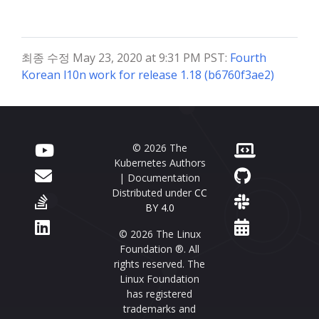
최종 수정 May 23, 2020 at 9:31 PM PST:
Fourth
Korean l10n work for release 1.18 (b6760f3ae2)
© 2026 The
Kubernetes Authors
| Documentation
Distributed under
CC
BY 4.0
© 2026 The Linux
Foundation ®. All
rights reserved. The
Linux Foundation
has registered
trademarks and