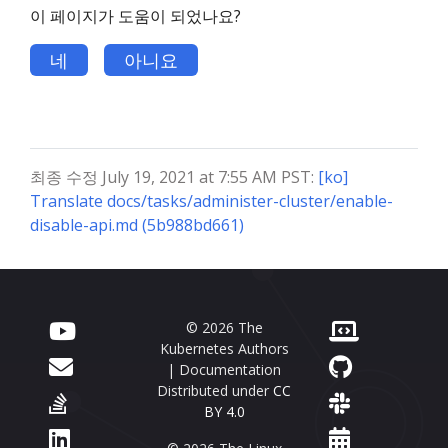
이 페이지가 도움이 되었나요?
네
아니요
최종 수정 July 19, 2021 at 7:55 AM PST:
[ko]
Translate docs/tasks/administer-cluster/enable-
disable-api.md (5b988bd661)
© 2026 The
Kubernetes Authors
| Documentation
Distributed under
CC
BY 4.0